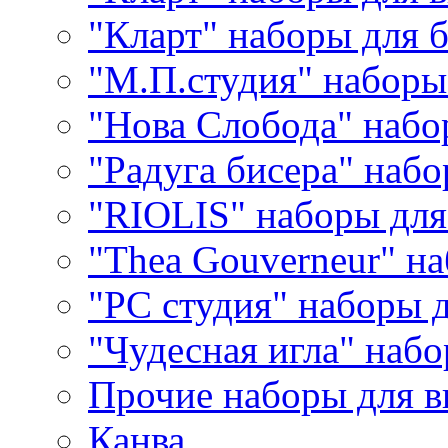
"Кларт" наборы для 
"М.П.студия" наборы
"Нова Слобода" наб
"Радуга бисера" набо
"RIOLIS" наборы дл
"Thea Gouverneur" н
"РС студия" наборы 
"Чудесная игла" наб
Прочие наборы для 
Канва