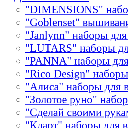
"DIMENSIONS" набо
"Goblenset" вышиван
"Janlynn" наборы дл
"LUTARS" наборы д
"PANNA" наборы дл
"Rico Design" набор
"Алиса" наборы для
"Золотое руно" набо
"Сделай своими рука
"Кларт" наборы для 