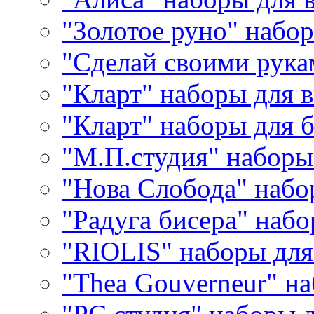
"Золотое руно" набо
"Сделай своими рука
"Кларт" наборы для 
"Кларт" наборы для 
"М.П.студия" наборы
"Нова Слобода" наб
"Радуга бисера" набо
"RIOLIS" наборы дл
"Thea Gouverneur" н