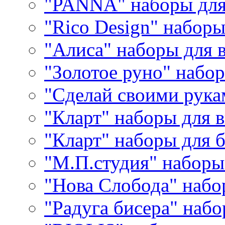
"PANNA" наборы дл
"Rico Design" набор
"Алиса" наборы для
"Золотое руно" набо
"Сделай своими рука
"Кларт" наборы для 
"Кларт" наборы для 
"М.П.студия" наборы
"Нова Слобода" наб
"Радуга бисера" набо