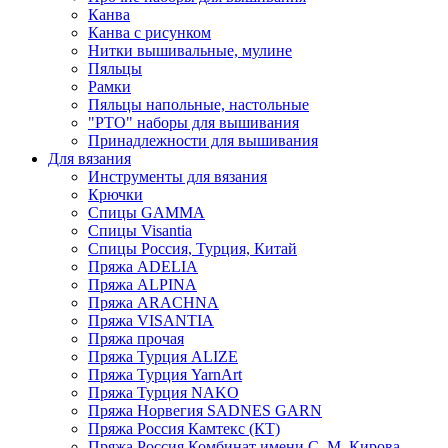
Канва
Канва с рисунком
Нитки вышивальные, мулине
Пяльцы
Рамки
Пяльцы напольные, настольные
"РТО" наборы для вышивания
Принадлежности для вышивания
Для вязания
Инструменты для вязания
Крючки
Спицы GAMMA
Спицы Visantia
Спицы Россия, Турция, Китай
Пряжа ADELIA
Пряжа ALPINA
Пряжа ARACHNA
Пряжа VISANTIA
Пряжа прочая
Пряжа Турция ALIZE
Пряжа Турция YarnArt
Пряжа Турция NAKO
Пряжа Норвегия SADNES GARN
Пряжа Россия Камтекс (КТ)
Пряжа Россия Комбинат имени С. М. Кирова