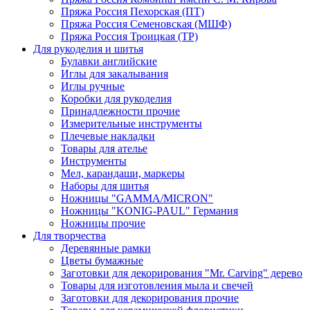
Пряжа Россия Пехорская (ПТ)
Пряжа Россия Семеновская (МШФ)
Пряжа Россия Троицкая (ТР)
Для рукоделия и шитья
Булавки английские
Иглы для закалывания
Иглы ручные
Коробки для рукоделия
Принадлежности прочие
Измерительные инструменты
Плечевые накладки
Товары для ателье
Инструменты
Мел, карандаши, маркеры
Наборы для шитья
Ножницы "GAMMA/MICRON"
Ножницы "KONIG-PAUL" Германия
Ножницы прочие
Для творчества
Деревянные рамки
Цветы бумажные
Заготовки для декорирования "Mr. Carving" дерево
Товары для изготовления мыла и свечей
Заготовки для декорирования прочие