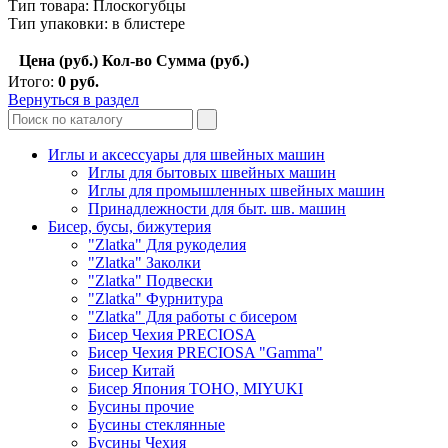
Тип товара: Плоскогубцы
Тип упаковки: в блистере
Цена (руб.)
Кол-во
Сумма (руб.)
Итого:
0
руб.
Вернуться в раздел
Иглы и аксессуары для швейных машин
Иглы для бытовых швейных машин
Иглы для промышленных швейных машин
Принадлежности для быт. шв. машин
Бисер, бусы, бижутерия
"Zlatka" Для рукоделия
"Zlatka" Заколки
"Zlatka" Подвески
"Zlatka" Фурнитура
"Zlatka" Для работы с бисером
Бисер Чехия PRECIOSA
Бисер Чехия PRECIOSA "Gamma"
Бисер Китай
Бисер Япония TOHO, MIYUKI
Бусины прочие
Бусины стеклянные
Бусины Чехия