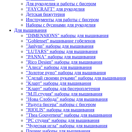
Для рукоделия и работы с бисером
"FAYCRAFT" для рукоделия
Детская бижутерия
Инструменты для работы с бисером
Наборы с бусинами для рукоделия
Для вышивания
"DIMENSIONS" наборы для вышивания
"Goblenset" вышивание гобеленов
"Janlynn" наборы для вышивания
"LUTARS" наборы для вышивания
"PANNA" наборы для вышивания
"Rico Design" наборы для вышивания
"Алиса" наборы для вышивания
"Золотое руно" наборы для вышивания
"Сделай своими руками" наборы для вышивания
"Кларт" наборы для вышивания
"Кларт" наборы для бисероплетения
"М.П.студия" наборы для вышивания
"Нова Слобода" наборы для вышивания
"Радуга бисера" наборы с бисером
"RIOLIS" наборы для вышивания
"Thea Gouverneur" наборы для вышивания
"РС студия" наборы для вышивания
"Чудесная игла" наборы для вышивания
Прочие наборы для вышивания