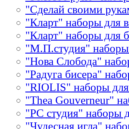
"Сделай своими рука
"Кларт" наборы для 
"Кларт" наборы для 
"М.П.студия" наборы
"Нова Слобода" наб
"Радуга бисера" набо
"RIOLIS" наборы дл
"Thea Gouverneur" н
"РС студия" наборы 
"Чудесная игла" наб