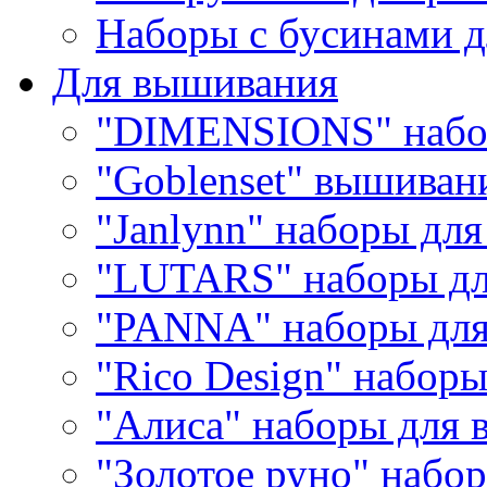
Наборы с бусинами д
Для вышивания
"DIMENSIONS" набо
"Goblenset" вышиван
"Janlynn" наборы дл
"LUTARS" наборы д
"PANNA" наборы дл
"Rico Design" набор
"Алиса" наборы для
"Золотое руно" набо