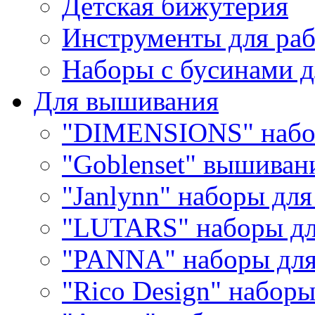
Детская бижутерия
Инструменты для раб
Наборы с бусинами д
Для вышивания
"DIMENSIONS" набо
"Goblenset" вышиван
"Janlynn" наборы дл
"LUTARS" наборы д
"PANNA" наборы дл
"Rico Design" набор