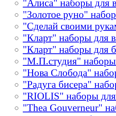
"Алиса" наборы для
"Золотое руно" набо
"Сделай своими рука
"Кларт" наборы для 
"Кларт" наборы для 
"М.П.студия" наборы
"Нова Слобода" наб
"Радуга бисера" набо
"RIOLIS" наборы дл
"Thea Gouverneur" н