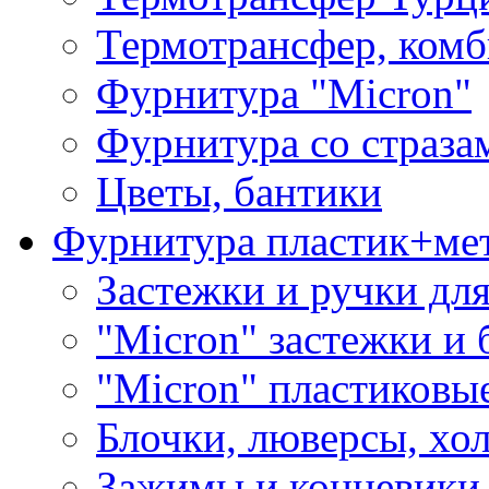
Термотрансфер, комб
Фурнитура "Micron"
Фурнитура со страза
Цветы, бантики
Фурнитура пластик+ме
Застежки и ручки дл
"Micron" застежки и 
"Micron" пластиковы
Блочки, люверсы, хо
Зажимы и концевики