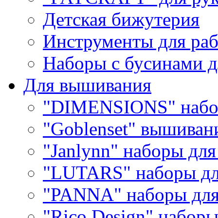
Детская бижутерия
Инструменты для раб
Наборы с бусинами д
Для вышивания
"DIMENSIONS" набо
"Goblenset" вышиван
"Janlynn" наборы дл
"LUTARS" наборы д
"PANNA" наборы дл
"Rico Design" набор