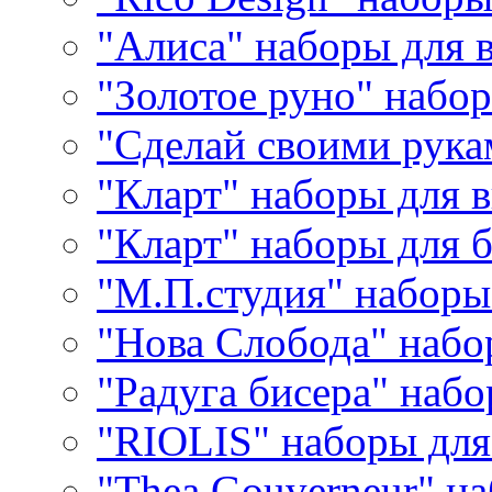
"Алиса" наборы для
"Золотое руно" набо
"Сделай своими рука
"Кларт" наборы для 
"Кларт" наборы для 
"М.П.студия" наборы
"Нова Слобода" наб
"Радуга бисера" набо
"RIOLIS" наборы дл
"Thea Gouverneur" н