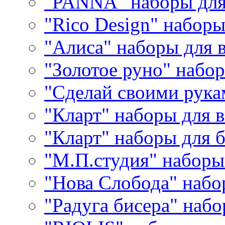
"PANNA" наборы дл
"Rico Design" набор
"Алиса" наборы для
"Золотое руно" набо
"Сделай своими рука
"Кларт" наборы для 
"Кларт" наборы для 
"М.П.студия" наборы
"Нова Слобода" наб
"Радуга бисера" набо