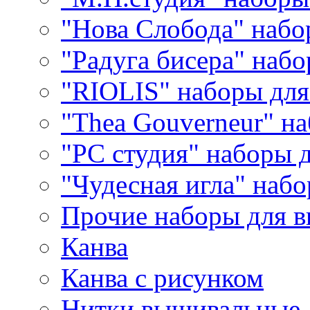
"Нова Слобода" наб
"Радуга бисера" набо
"RIOLIS" наборы дл
"Thea Gouverneur" н
"РС студия" наборы 
"Чудесная игла" наб
Прочие наборы для 
Канва
Канва с рисунком
Нитки вышивальные,