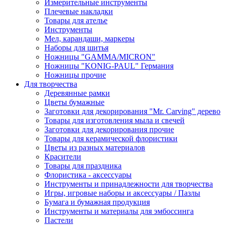
Измерительные инструменты
Плечевые накладки
Товары для ателье
Инструменты
Мел, карандаши, маркеры
Наборы для шитья
Ножницы "GAMMA/MICRON"
Ножницы "KONIG-PAUL" Германия
Ножницы прочие
Для творчества
Деревянные рамки
Цветы бумажные
Заготовки для декорирования "Mr. Carving" дерево
Товары для изготовления мыла и свечей
Заготовки для декорирования прочие
Товары для керамической флористики
Цветы из разных материалов
Красители
Товары для праздника
Флористика - аксессуары
Инструменты и принадлежности для творчества
Игры, игровые наборы и аксессуары / Пазлы
Бумага и бумажная продукция
Инструменты и материалы для эмбоссинга
Пастели