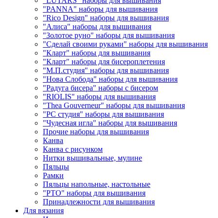
"LUTARS" наборы для вышивания
"PANNA" наборы для вышивания
"Rico Design" наборы для вышивания
"Алиса" наборы для вышивания
"Золотое руно" наборы для вышивания
"Сделай своими руками" наборы для вышивания
"Кларт" наборы для вышивания
"Кларт" наборы для бисероплетения
"М.П.студия" наборы для вышивания
"Нова Слобода" наборы для вышивания
"Радуга бисера" наборы с бисером
"RIOLIS" наборы для вышивания
"Thea Gouverneur" наборы для вышивания
"РС студия" наборы для вышивания
"Чудесная игла" наборы для вышивания
Прочие наборы для вышивания
Канва
Канва с рисунком
Нитки вышивальные, мулине
Пяльцы
Рамки
Пяльцы напольные, настольные
"РТО" наборы для вышивания
Принадлежности для вышивания
Для вязания