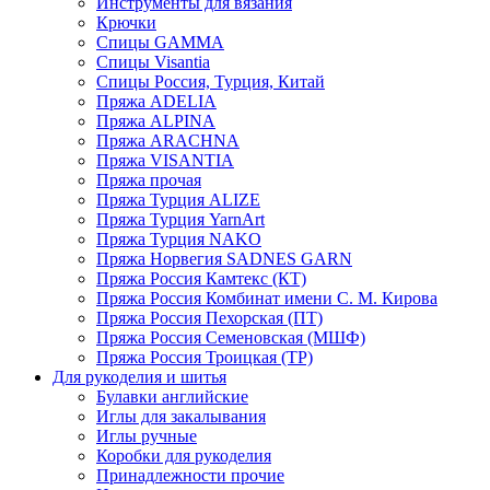
Инструменты для вязания
Крючки
Спицы GAMMA
Спицы Visantia
Спицы Россия, Турция, Китай
Пряжа ADELIA
Пряжа ALPINA
Пряжа ARACHNA
Пряжа VISANTIA
Пряжа прочая
Пряжа Турция ALIZE
Пряжа Турция YarnArt
Пряжа Турция NAKO
Пряжа Норвегия SADNES GARN
Пряжа Россия Камтекс (КТ)
Пряжа Россия Комбинат имени С. М. Кирова
Пряжа Россия Пехорская (ПТ)
Пряжа Россия Семеновская (МШФ)
Пряжа Россия Троицкая (ТР)
Для рукоделия и шитья
Булавки английские
Иглы для закалывания
Иглы ручные
Коробки для рукоделия
Принадлежности прочие