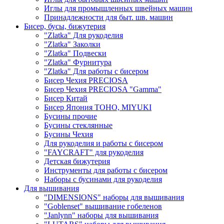
Иглы для промышленных швейных машин
Принадлежности для быт. шв. машин
Бисер, бусы, бижутерия
"Zlatka" Для рукоделия
"Zlatka" Заколки
"Zlatka" Подвески
"Zlatka" Фурнитура
"Zlatka" Для работы с бисером
Бисер Чехия PRECIOSA
Бисер Чехия PRECIOSA "Gamma"
Бисер Китай
Бисер Япония TOHO, MIYUKI
Бусины прочие
Бусины стеклянные
Бусины Чехия
Для рукоделия и работы с бисером
"FAYCRAFT" для рукоделия
Детская бижутерия
Инструменты для работы с бисером
Наборы с бусинами для рукоделия
Для вышивания
"DIMENSIONS" наборы для вышивания
"Goblenset" вышивание гобеленов
"Janlynn" наборы для вышивания