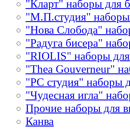
"Кларт" наборы для 
"М.П.студия" наборы
"Нова Слобода" наб
"Радуга бисера" набо
"RIOLIS" наборы дл
"Thea Gouverneur" н
"РС студия" наборы 
"Чудесная игла" наб
Прочие наборы для 
Канва