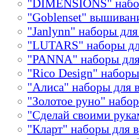
"DIMENSIONS" набо
"Goblenset" вышиван
"Janlynn" наборы дл
"LUTARS" наборы д
"PANNA" наборы дл
"Rico Design" набор
"Алиса" наборы для
"Золотое руно" набо
"Сделай своими рука
"Кларт" наборы для 