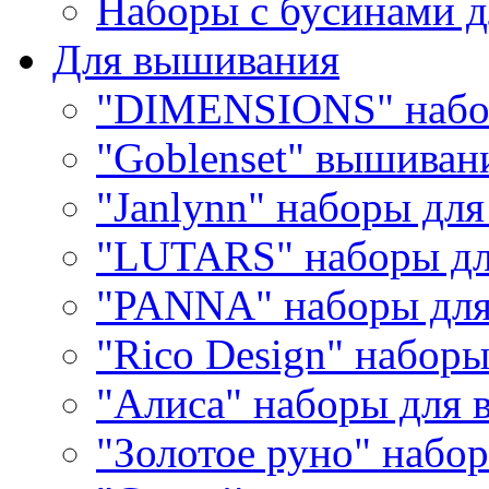
Наборы с бусинами д
Для вышивания
"DIMENSIONS" набо
"Goblenset" вышиван
"Janlynn" наборы дл
"LUTARS" наборы д
"PANNA" наборы дл
"Rico Design" набор
"Алиса" наборы для
"Золотое руно" набо