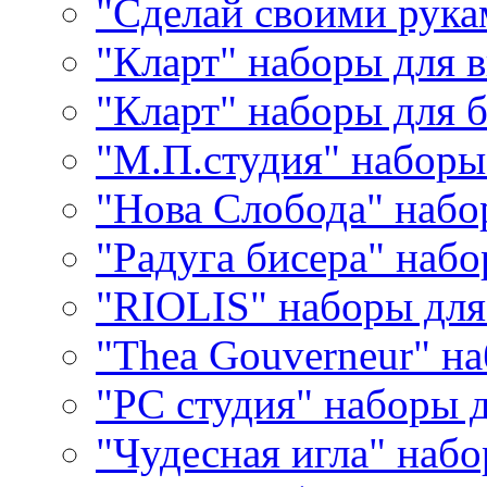
"Сделай своими рука
"Кларт" наборы для 
"Кларт" наборы для 
"М.П.студия" наборы
"Нова Слобода" наб
"Радуга бисера" набо
"RIOLIS" наборы дл
"Thea Gouverneur" н
"РС студия" наборы 
"Чудесная игла" наб