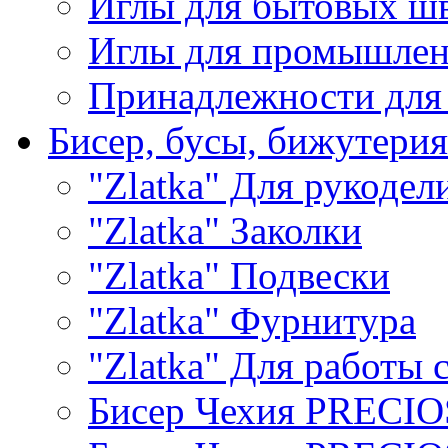
Иглы для бытовых ш
Иглы для промышле
Принадлежности для
Бисер, бусы, бижутерия
"Zlatka" Для рукодел
"Zlatka" Заколки
"Zlatka" Подвески
"Zlatka" Фурнитура
"Zlatka" Для работы 
Бисер Чехия PRECI