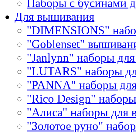
Наборы с бусинами д
Для вышивания
"DIMENSIONS" набо
"Goblenset" вышиван
"Janlynn" наборы дл
"LUTARS" наборы д
"PANNA" наборы дл
"Rico Design" набор
"Алиса" наборы для
"Золотое руно" набо