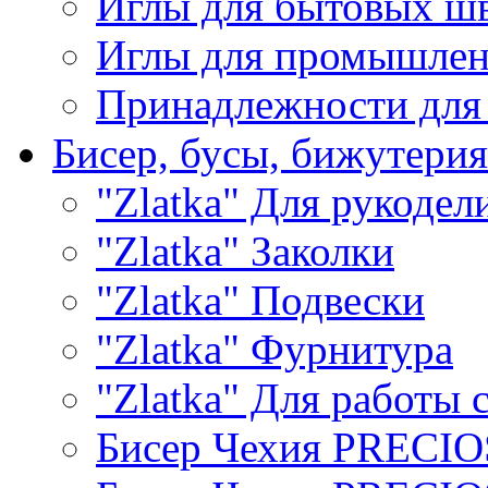
Иглы для бытовых ш
Иглы для промышле
Принадлежности для
Бисер, бусы, бижутерия
"Zlatka" Для рукодел
"Zlatka" Заколки
"Zlatka" Подвески
"Zlatka" Фурнитура
"Zlatka" Для работы 
Бисер Чехия PRECI