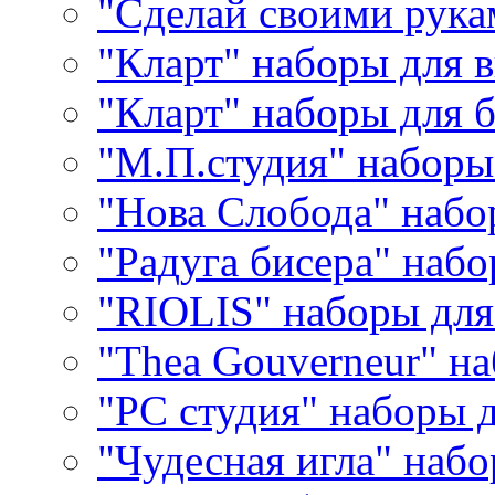
"Сделай своими рука
"Кларт" наборы для 
"Кларт" наборы для 
"М.П.студия" наборы
"Нова Слобода" наб
"Радуга бисера" набо
"RIOLIS" наборы дл
"Thea Gouverneur" н
"РС студия" наборы 
"Чудесная игла" наб