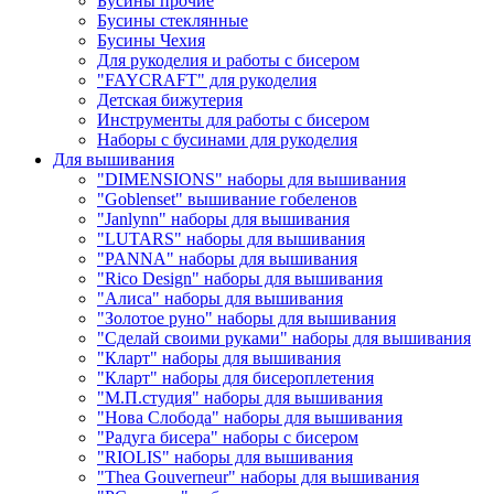
Бусины прочие
Бусины стеклянные
Бусины Чехия
Для рукоделия и работы с бисером
"FAYCRAFT" для рукоделия
Детская бижутерия
Инструменты для работы с бисером
Наборы с бусинами для рукоделия
Для вышивания
"DIMENSIONS" наборы для вышивания
"Goblenset" вышивание гобеленов
"Janlynn" наборы для вышивания
"LUTARS" наборы для вышивания
"PANNA" наборы для вышивания
"Rico Design" наборы для вышивания
"Алиса" наборы для вышивания
"Золотое руно" наборы для вышивания
"Сделай своими руками" наборы для вышивания
"Кларт" наборы для вышивания
"Кларт" наборы для бисероплетения
"М.П.студия" наборы для вышивания
"Нова Слобода" наборы для вышивания
"Радуга бисера" наборы с бисером
"RIOLIS" наборы для вышивания
"Thea Gouverneur" наборы для вышивания