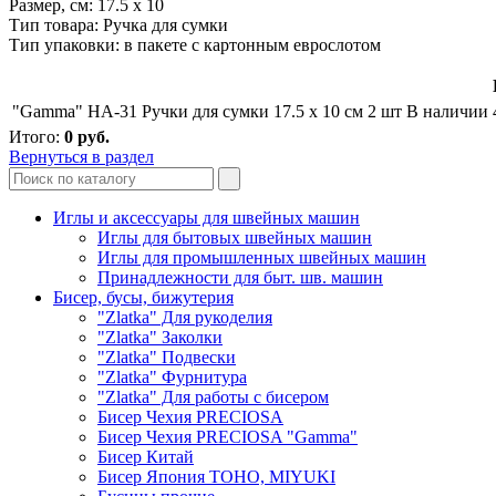
Размер, см: 17.5 х 10
Тип товара: Ручка для сумки
Тип упаковки: в пакете с картонным еврослотом
"Gamma" HA-31 Ручки для сумки 17.5 х 10 см 2 шт
В наличии
Итого:
0
руб.
Вернуться в раздел
Иглы и аксессуары для швейных машин
Иглы для бытовых швейных машин
Иглы для промышленных швейных машин
Принадлежности для быт. шв. машин
Бисер, бусы, бижутерия
"Zlatka" Для рукоделия
"Zlatka" Заколки
"Zlatka" Подвески
"Zlatka" Фурнитура
"Zlatka" Для работы с бисером
Бисер Чехия PRECIOSA
Бисер Чехия PRECIOSA "Gamma"
Бисер Китай
Бисер Япония TOHO, MIYUKI