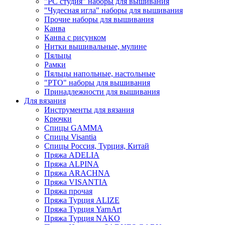
"РС студия" наборы для вышивания
"Чудесная игла" наборы для вышивания
Прочие наборы для вышивания
Канва
Канва с рисунком
Нитки вышивальные, мулине
Пяльцы
Рамки
Пяльцы напольные, настольные
"РТО" наборы для вышивания
Принадлежности для вышивания
Для вязания
Инструменты для вязания
Крючки
Спицы GAMMA
Спицы Visantia
Спицы Россия, Турция, Китай
Пряжа ADELIA
Пряжа ALPINA
Пряжа ARACHNA
Пряжа VISANTIA
Пряжа прочая
Пряжа Турция ALIZE
Пряжа Турция YarnArt
Пряжа Турция NAKO