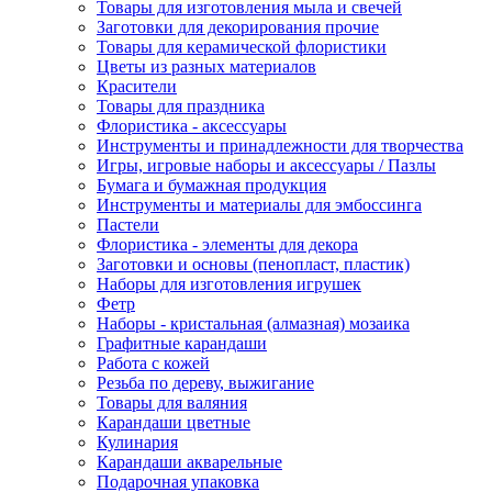
Товары для изготовления мыла и свечей
Заготовки для декорирования прочие
Товары для керамической флористики
Цветы из разных материалов
Красители
Товары для праздника
Флористика - аксессуары
Инструменты и принадлежности для творчества
Игры, игровые наборы и аксессуары / Пазлы
Бумага и бумажная продукция
Инструменты и материалы для эмбоссинга
Пастели
Флористика - элементы для декора
Заготовки и основы (пенопласт, пластик)
Наборы для изготовления игрушек
Фетр
Наборы - кристальная (алмазная) мозаика
Графитные карандаши
Работа с кожей
Резьба по дереву, выжигание
Товары для валяния
Карандаши цветные
Кулинария
Карандаши акварельные
Подарочная упаковка