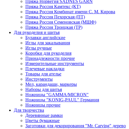
Пряжа Норвегия SADNES GARN
Пряжа Россия Камтекс (КТ)
Пряжа Россия Комбинат имени С. М. Кирова
Пряжа Россия Пехорская (ПТ)
Пряжа Россия Семеновская (МШФ)
Пряжа Россия Троицкая (ТР)
Для рукоделия и шитья
Булавки английские
Иглы для закалывания
Иглы ручные
Коробки для рукоделия
Принадлежности прочие
Измерительные инструменты
Плечевые накладки
Товары для ателье
Инструменты
Мел, карандаши, маркеры
Наборы для шитья
Ножницы "GAMMA/MICRON"
Ножницы "KONIG-PAUL" Германия
Ножницы прочие
Для творчества
Деревянные рамки
Цветы бумажные
Заготовки для декорирования "Mr. Carving" дерево