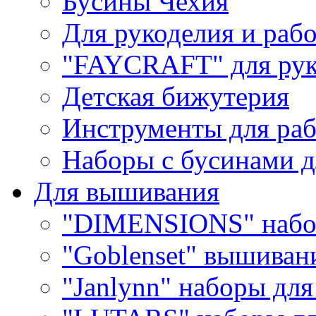
Бусины Чехия
Для рукоделия и раб
"FAYCRAFT" для рук
Детская бижутерия
Инструменты для раб
Наборы с бусинами д
Для вышивания
"DIMENSIONS" набо
"Goblenset" вышиван
"Janlynn" наборы дл