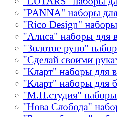
"LUTARS" наборы д
"PANNA" наборы дл
"Rico Design" набор
"Алиса" наборы для
"Золотое руно" набо
"Сделай своими рука
"Кларт" наборы для 
"Кларт" наборы для 
"М.П.студия" наборы
"Нова Слобода" наб