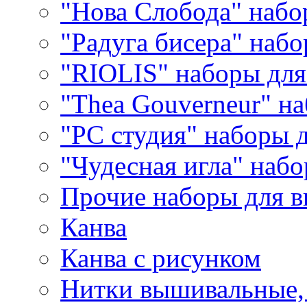
"Нова Слобода" наб
"Радуга бисера" набо
"RIOLIS" наборы дл
"Thea Gouverneur" н
"РС студия" наборы 
"Чудесная игла" наб
Прочие наборы для 
Канва
Канва с рисунком
Нитки вышивальные,