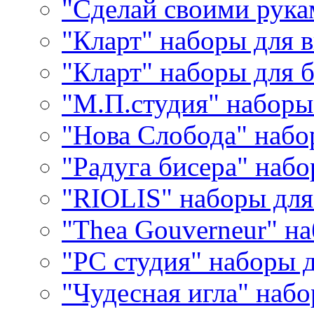
"Сделай своими рука
"Кларт" наборы для 
"Кларт" наборы для 
"М.П.студия" наборы
"Нова Слобода" наб
"Радуга бисера" набо
"RIOLIS" наборы дл
"Thea Gouverneur" н
"РС студия" наборы 
"Чудесная игла" наб