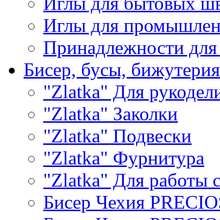
Иглы для бытовых ш
Иглы для промышле
Принадлежности для
Бисер, бусы, бижутерия
"Zlatka" Для рукодел
"Zlatka" Заколки
"Zlatka" Подвески
"Zlatka" Фурнитура
"Zlatka" Для работы 
Бисер Чехия PRECI