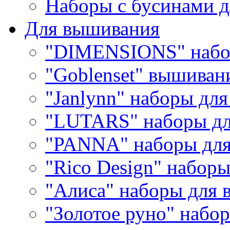
Наборы с бусинами д
Для вышивания
"DIMENSIONS" набо
"Goblenset" вышиван
"Janlynn" наборы дл
"LUTARS" наборы д
"PANNA" наборы дл
"Rico Design" набор
"Алиса" наборы для
"Золотое руно" набо