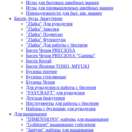
Иглы для бытовых швейных машин
Иглы для промышленных швейных машин
Принадлежности для быт. шв. машин
Бисер, бусы, бижутерия
"Zlatka" Для рукоделия
"Zlatka" Заколки
"Zlatka" Подвески
"Zlatka" Фурнитура
"Zlatka" Для работы с бисером
Бисер Чехия PRECIOSA
Бисер Чехия PRECIOSA "Gamma"
Бисер Китай
Бисер Япония TOHO, MIYUKI
Бусины прочие
Бусины стеклянные
Бусины Чехия
Для рукоделия и работы с бисером
"FAYCRAFT" для рукоделия
Детская бижутерия
Инструменты для работы с бисером
Наборы с бусинами для рукоделия
Для вышивания
"DIMENSIONS" наборы для вышивания
"Goblenset" вышивание гобеленов
"Janlynn" наборы для вышивания