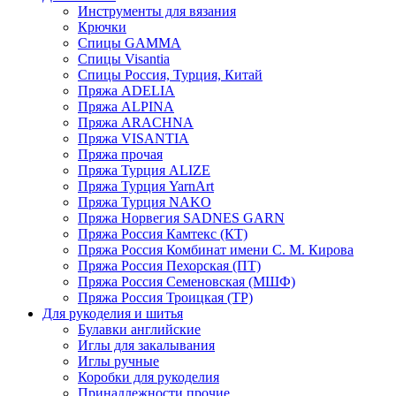
Инструменты для вязания
Крючки
Спицы GAMMA
Спицы Visantia
Спицы Россия, Турция, Китай
Пряжа ADELIA
Пряжа ALPINA
Пряжа ARACHNA
Пряжа VISANTIA
Пряжа прочая
Пряжа Турция ALIZE
Пряжа Турция YarnArt
Пряжа Турция NAKO
Пряжа Норвегия SADNES GARN
Пряжа Россия Камтекс (КТ)
Пряжа Россия Комбинат имени С. М. Кирова
Пряжа Россия Пехорская (ПТ)
Пряжа Россия Семеновская (МШФ)
Пряжа Россия Троицкая (ТР)
Для рукоделия и шитья
Булавки английские
Иглы для закалывания
Иглы ручные
Коробки для рукоделия
Принадлежности прочие