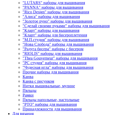
"LUTARS" наборы для вышивания
"PANNA" наборы для вышивания
"Rico Design" наборы для вышивания
"Алиса" наборы для вышивания
"Золотое руно" наборы для вышивания
"Сделай своими руками" наборы для вышивания
"Кларт" наборы для вышивания
"Кларт" наборы для бисероплетения
"М.П.студия" наборы для вышивания
"Нова Слобода" наборы для вышивания
"Радуга бисера" наборы с бисером
"RIOLIS" наборы для вышивания
"Thea Gouverneur" наборы для вышивания
"РС студия" наборы для вышивания
"Чудесная игла" наборы для вышивания
Прочие наборы для вышивания
Канва
Канва с рисунком
Нитки вышивальные, мулине
Пяльцы
Рамки
Пяльцы напольные, настольные
"РТО" наборы для вышивания
Принадлежности для вышивания
Для вязания