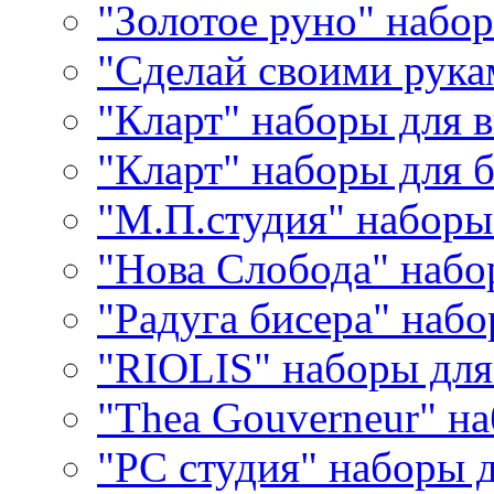
"Золотое руно" набо
"Сделай своими рука
"Кларт" наборы для 
"Кларт" наборы для 
"М.П.студия" наборы
"Нова Слобода" наб
"Радуга бисера" набо
"RIOLIS" наборы дл
"Thea Gouverneur" н
"РС студия" наборы 