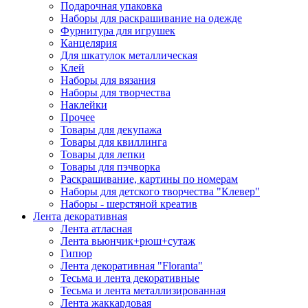
Подарочная упаковка
Наборы для раскрашивание на одежде
Фурнитура для игрушек
Канцелярия
Для шкатулок металлическая
Клей
Наборы для вязания
Наборы для творчества
Наклейки
Прочее
Товары для декупажа
Товары для квиллинга
Товары для лепки
Товары для пэчворка
Раскрашивание, картины по номерам
Наборы для детского творчества "Клевер"
Наборы - шерстяной креатив
Лента декоративная
Лента атласная
Лента вьюнчик+рюш+сутаж
Гипюр
Лента декоративная "Floranta"
Тесьма и лента декоративные
Тесьма и лента металлизированная
Лента жаккардовая