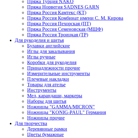
Пряжа Турция NAKO
Пряжа Норвегия SADNES GARN
Пряжа Россия Камтекс (КТ)
Пряжа Россия Комбинат имени С. М. Кирова
Пряжа Россия Пехорская (ПТ)
Пряжа Россия Семеновская (МШФ)
Пряжа Россия Троицкая (ТР)
Для рукоделия и шитья
Булавки английские
Иглы для закалывания
Иглы ручные
Коробки для рукоделия
Принадлежности прочие
Измерительные инструменты
Плечевые накладки
Товары для ателье
Инструменты
Мел, карандаши, маркеры
Наборы для шитья
Ножницы "GAMMA/MICRON"
Ножницы "KONIG-PAUL" Германия
Ножницы прочие
Для творчества
Деревянные рамки
Цветы бумажные