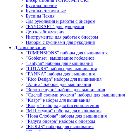
Бисер Япония TOHO, MIYUKI
Бусины прочие
Бусины стеклянные
Бусины Чехия
Для рукоделия и работы с бисером
"FAYCRAFT" для рукоделия
Детская бижутерия
Инструменты для работы с бисером
Наборы с бусинами для рукоделия
Для вышивания
"DIMENSIONS" наборы для вышивания
"Goblenset" вышивание гобеленов
"Janlynn" наборы для вышивания
"LUTARS" наборы для вышивания
"PANNA" наборы для вышивания
"Rico Design" наборы для вышивания
"Алиса" наборы для вышивания
"Золотое руно" наборы для вышивания
"Сделай своими руками" наборы для вышивания
"Кларт" наборы для вышивания
"Кларт" наборы для бисероплетения
"М.П.студия" наборы для вышивания
"Нова Слобода" наборы для вышивания
"Радуга бисера" наборы с бисером
"RIOLIS" наборы для вышивания