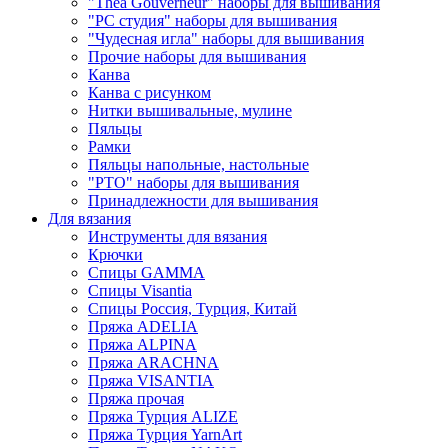
"Thea Gouverneur" наборы для вышивания
"РС студия" наборы для вышивания
"Чудесная игла" наборы для вышивания
Прочие наборы для вышивания
Канва
Канва с рисунком
Нитки вышивальные, мулине
Пяльцы
Рамки
Пяльцы напольные, настольные
"РТО" наборы для вышивания
Принадлежности для вышивания
Для вязания
Инструменты для вязания
Крючки
Спицы GAMMA
Спицы Visantia
Спицы Россия, Турция, Китай
Пряжа ADELIA
Пряжа ALPINA
Пряжа ARACHNA
Пряжа VISANTIA
Пряжа прочая
Пряжа Турция ALIZE
Пряжа Турция YarnArt