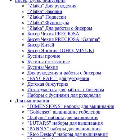
Бисер, бусы, бижутерия
"Zlatka" Для рукоделия
"Zlatka" Заколки
"Zlatka" Подвески
"Zlatka" Фурнитура
"Zlatka" Для работы с бисером
Бисер Чехия PRECIOSA
Бисер Чехия PRECIOSA "Gamma"
Бисер Китай
Бисер Япония TOHO, MIYUKI
Бусины прочие
Бусины стеклянные
Бусины Чехия
Для рукоделия и работы с бисером
"FAYCRAFT" для рукоделия
Детская бижутерия
Инструменты для работы с бисером
Наборы с бусинами для рукоделия
Для вышивания
"DIMENSIONS" наборы для вышивания
"Goblenset" вышивание гобеленов
"Janlynn" наборы для вышивания
"LUTARS" наборы для вышивания
"PANNA" наборы для вышивания
"Rico Design" наборы для вышивания