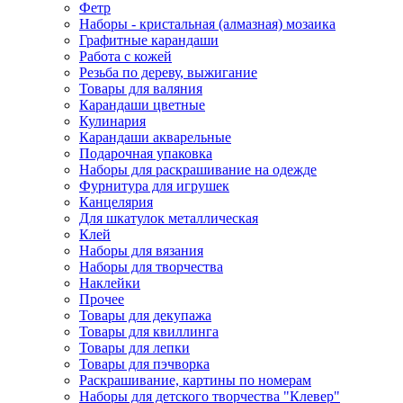
Фетр
Наборы - кристальная (алмазная) мозаика
Графитные карандаши
Работа с кожей
Резьба по дереву, выжигание
Товары для валяния
Карандаши цветные
Кулинария
Карандаши акварельные
Подарочная упаковка
Наборы для раскрашивание на одежде
Фурнитура для игрушек
Канцелярия
Для шкатулок металлическая
Клей
Наборы для вязания
Наборы для творчества
Наклейки
Прочее
Товары для декупажа
Товары для квиллинга
Товары для лепки
Товары для пэчворка
Раскрашивание, картины по номерам
Наборы для детского творчества "Клевер"