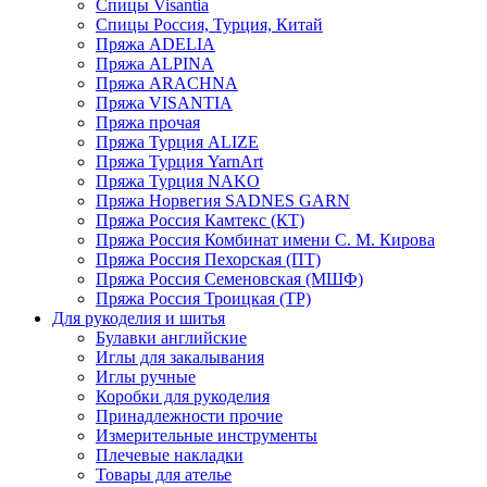
Спицы Visantia
Спицы Россия, Турция, Китай
Пряжа ADELIA
Пряжа ALPINA
Пряжа ARACHNA
Пряжа VISANTIA
Пряжа прочая
Пряжа Турция ALIZE
Пряжа Турция YarnArt
Пряжа Турция NAKO
Пряжа Норвегия SADNES GARN
Пряжа Россия Камтекс (КТ)
Пряжа Россия Комбинат имени С. М. Кирова
Пряжа Россия Пехорская (ПТ)
Пряжа Россия Семеновская (МШФ)
Пряжа Россия Троицкая (ТР)
Для рукоделия и шитья
Булавки английские
Иглы для закалывания
Иглы ручные
Коробки для рукоделия
Принадлежности прочие
Измерительные инструменты
Плечевые накладки
Товары для ателье