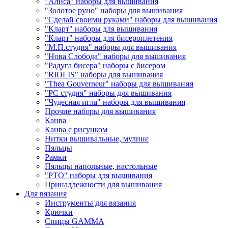
"Алиса" наборы для вышивания
"Золотое руно" наборы для вышивания
"Сделай своими руками" наборы для вышивания
"Кларт" наборы для вышивания
"Кларт" наборы для бисероплетения
"М.П.студия" наборы для вышивания
"Нова Слобода" наборы для вышивания
"Радуга бисера" наборы с бисером
"RIOLIS" наборы для вышивания
"Thea Gouverneur" наборы для вышивания
"РС студия" наборы для вышивания
"Чудесная игла" наборы для вышивания
Прочие наборы для вышивания
Канва
Канва с рисунком
Нитки вышивальные, мулине
Пяльцы
Рамки
Пяльцы напольные, настольные
"РТО" наборы для вышивания
Принадлежности для вышивания
Для вязания
Инструменты для вязания
Крючки
Спицы GAMMA