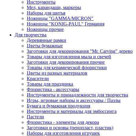
Инструменты
Мел, карандаши, маркеры
Наборы для шитья
Ножницы "GAMMA/MICRON"
Ножницы "KONIG-PAUL" Германия
Ножницы прочие
Для творчества
Деревянные рамки
Цветы бумажные
Заготовки для декорирования "Mr. Carving" дерево
Товары для изготовления мыла и свечей
Заготовки для декорирования прочие
Товары для керамической флористики
Цветы из разных материалов
Красители
Товары для праздника
Флористика - аксессуары
Инструменты и принадлежности для творчества
Игры, игровые наборы и аксессуары / Пазлы
Бумага и бумажная продукция
Инструменты и материалы для эмбоссинга
Пастели
Флористика - элементы для декора
Заготовки и основы (пенопласт, пластик)
Наборы для изготовления игрушек