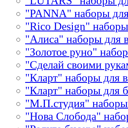
"LUTARS" наборы д
"PANNA" наборы дл
"Rico Design" набор
"Алиса" наборы для
"Золотое руно" набо
"Сделай своими рука
"Кларт" наборы для 
"Кларт" наборы для 
"М.П.студия" наборы
"Нова Слобода" наб