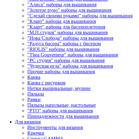
"Алиса" наборы для вышивания
"Золотое руно" наборы для вышивания
"Сделай своими руками" наборы для вышивания
"Кларт" наборы для вышивания
"Кларт" наборы для бисероплетения
"М.П.студия" наборы для вышивания
"Нова Слобода" наборы для вышивания
"Радуга бисера" наборы с бисером
"RIOLIS" наборы для вышивания
"Thea Gouverneur" наборы для вышивания
"РС студия" наборы для вышивания
"Чудесная игла" наборы для вышивания
Прочие наборы для вышивания
Канва
Канва с рисунком
Нитки вышивальные, мулине
Пяльцы
Рамки
Пяльцы напольные, настольные
"РТО" наборы для вышивания
Принадлежности для вышивания
Для вязания
Инструменты для вязания
Крючки
Спицы GAMMA