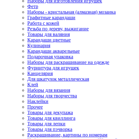
Наборы для изготовления игрушек
Фетр
Наборы - кристальная (алмазная) мозаика
Графитные карандаши
Работа с кожей
Резьба по дереву, выжигание
Товары для валяния
Карандаши цветные
Кулинария
Карандаши акварельные
Подарочная упаковка
Наборы для раскрашивание на одежде
Фурнитура для игрушек
Канцелярия
Для шкатулок металлическая
Клей
Наборы для вязания
Наборы для творчества
Наклейки
Прочее
Товары для декупажа
Товары для квиллинга
Товары для лепки
Товары для пэчворка
Раскрашивание, картины по номерам