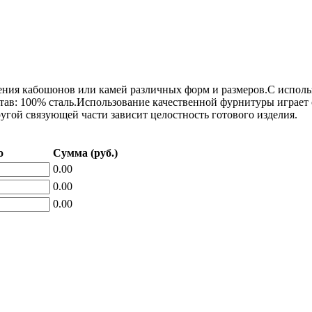
ия кабошонов или камей различных форм и размеров.С использо
остав: 100% сталь.Использование качественной фурнитуры играе
угой связующей части зависит целостность готового изделия.
о
Сумма (руб.)
0.00
0.00
0.00