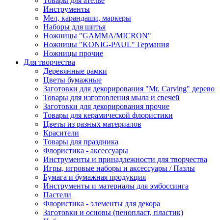
Товары для ателье
Инструменты
Мел, карандаши, маркеры
Наборы для шитья
Ножницы "GAMMA/MICRON"
Ножницы "KONIG-PAUL" Германия
Ножницы прочие
Для творчества
Деревянные рамки
Цветы бумажные
Заготовки для декорирования "Mr. Carving" дерево
Товары для изготовления мыла и свечей
Заготовки для декорирования прочие
Товары для керамической флористики
Цветы из разных материалов
Красители
Товары для праздника
Флористика - аксессуары
Инструменты и принадлежности для творчества
Игры, игровые наборы и аксессуары / Пазлы
Бумага и бумажная продукция
Инструменты и материалы для эмбоссинга
Пастели
Флористика - элементы для декора
Заготовки и основы (пенопласт, пластик)