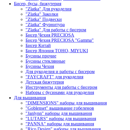
Бисер, бусы, бижутерия
"Zlatka" Для рукоделия
"Zlatka" Заколки
"Zlatka" Подвески
"Zlatka" Фурнитура
"Zlatka" Для работы с бисером
Бисер Чехия PRECIOSA
Бисер Чехия PRECIOSA "Gamma"
Бисер Китай
Бисер Япония TOHO, MIYUKI
Бусины прочие
Бусины стеклянные
Бусины Чехия
Для рукоделия и работы с бисером
"FAYCRAFT" для рукоделия
Детская бижутерия
Инструменты для работы с бисером
Наборы с бусинами для рукоделия
Для вышивания
"DIMENSIONS" наборы для вышивания
"Goblenset" вышивание гобеленов
"Janlynn" наборы для вышивания
"LUTARS" наборы для вышивания
"PANNA" наборы для вышивания
"Rico Design" наборы для вышивания