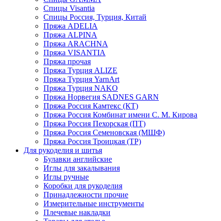
Спицы Visantia
Спицы Россия, Турция, Китай
Пряжа ADELIA
Пряжа ALPINA
Пряжа ARACHNA
Пряжа VISANTIA
Пряжа прочая
Пряжа Турция ALIZE
Пряжа Турция YarnArt
Пряжа Турция NAKO
Пряжа Норвегия SADNES GARN
Пряжа Россия Камтекс (КТ)
Пряжа Россия Комбинат имени С. М. Кирова
Пряжа Россия Пехорская (ПТ)
Пряжа Россия Семеновская (МШФ)
Пряжа Россия Троицкая (ТР)
Для рукоделия и шитья
Булавки английские
Иглы для закалывания
Иглы ручные
Коробки для рукоделия
Принадлежности прочие
Измерительные инструменты
Плечевые накладки