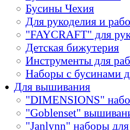
Бусины Чехия
Для рукоделия и раб
"FAYCRAFT" для рук
Детская бижутерия
Инструменты для раб
Наборы с бусинами д
Для вышивания
"DIMENSIONS" набо
"Goblenset" вышиван
"Janlynn" наборы дл