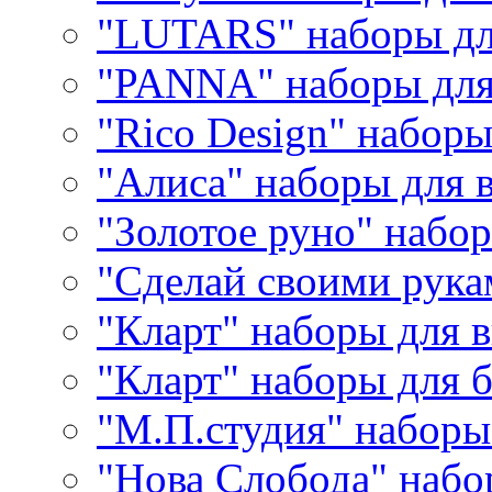
"LUTARS" наборы д
"PANNA" наборы дл
"Rico Design" набор
"Алиса" наборы для
"Золотое руно" набо
"Сделай своими рука
"Кларт" наборы для 
"Кларт" наборы для 
"М.П.студия" наборы
"Нова Слобода" наб