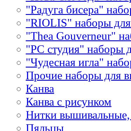
"Радуга бисера" набо
"RIOLIS" наборы дл
"Thea Gouverneur" н
"РС студия" наборы 
"Чудесная игла" наб
Прочие наборы для 
Канва
Канва с рисунком
Нитки вышивальные,
Пяльцы