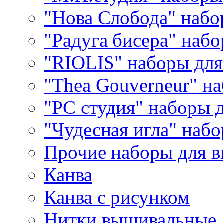
"Нова Слобода" наб
"Радуга бисера" набо
"RIOLIS" наборы дл
"Thea Gouverneur" н
"РС студия" наборы 
"Чудесная игла" наб
Прочие наборы для 
Канва
Канва с рисунком
Нитки вышивальные,