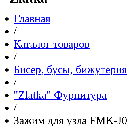
Главная
/
Каталог товаров
/
Бисер, бусы, бижутерия
/
"Zlatka" Фурнитура
/
Зажим для узла FMK-J02