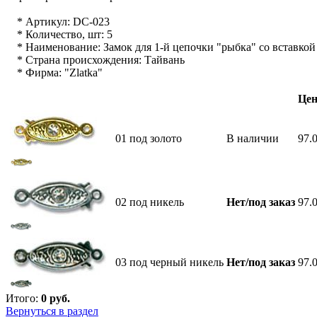
* Артикул: DC-023
* Количество, шт: 5
* Наименование: Замок для 1-й цепочки "рыбка" со вставкой
* Страна происхождения: Тайвань
* Фирма: "Zlatka"
Цен
01 под золото
В наличии
97.
02 под никель
Нет/под заказ
97.
03 под черный никель
Нет/под заказ
97.
Итого:
0
руб.
Вернуться в раздел