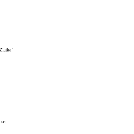
Zlatka"
жки