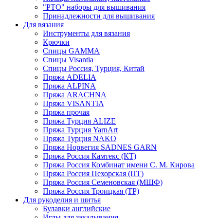
"РТО" наборы для вышивания
Принадлежности для вышивания
Для вязания
Инструменты для вязания
Крючки
Спицы GAMMA
Спицы Visantia
Спицы Россия, Турция, Китай
Пряжа ADELIA
Пряжа ALPINA
Пряжа ARACHNA
Пряжа VISANTIA
Пряжа прочая
Пряжа Турция ALIZE
Пряжа Турция YarnArt
Пряжа Турция NAKO
Пряжа Норвегия SADNES GARN
Пряжа Россия Камтекс (КТ)
Пряжа Россия Комбинат имени С. М. Кирова
Пряжа Россия Пехорская (ПТ)
Пряжа Россия Семеновская (МШФ)
Пряжа Россия Троицкая (ТР)
Для рукоделия и шитья
Булавки английские
Иглы для закалывания