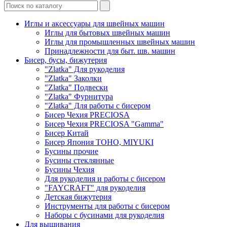
Иглы и аксессуары для швейных машин
Иглы для бытовых швейных машин
Иглы для промышленных швейных машин
Принадлежности для быт. шв. машин
Бисер, бусы, бижутерия
"Zlatka" Для рукоделия
"Zlatka" Заколки
"Zlatka" Подвески
"Zlatka" Фурнитура
"Zlatka" Для работы с бисером
Бисер Чехия PRECIOSA
Бисер Чехия PRECIOSA "Gamma"
Бисер Китай
Бисер Япония TOHO, MIYUKI
Бусины прочие
Бусины стеклянные
Бусины Чехия
Для рукоделия и работы с бисером
"FAYCRAFT" для рукоделия
Детская бижутерия
Инструменты для работы с бисером
Наборы с бусинами для рукоделия
Для вышивания