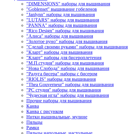
"DIMENSIONS" наборы для вышивания
"Goblenset" вышивание гобеленов
"Janlynn" наборы для вышивания
"LUTARS" наборы для вышивания
"PANNA" наборы для вышивания
"Rico Design" наборы для вышивания
"Алиса" наборы для вышивания
"Золотое руно" наборы для вышивания
"Сделай своими руками" наборы для вышивания
"Кларт" наборы для вышивания
"Кларт" наборы для бисероплетения
"М.П.студия" наборы для вышивания
"Нова Слобода" наборы для вышивания
"Радуга бисера" наборы с бисером
"RIOLIS" наборы для вышивания
"Thea Gouverneur" наборы для вышивания
"РС студия" наборы для вышивания
"Чудесная игла" наборы для вышивания
Прочие наборы для вышивания
Канва
Канва с рисунком
Нитки вышивальные, мулине
Пяльцы
Рамки
Пяльцы напольные, настольные