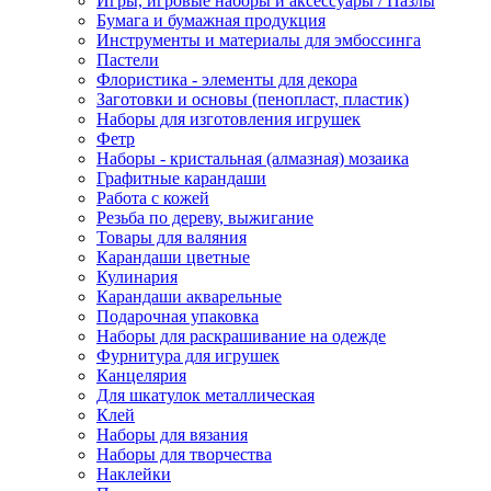
Игры, игровые наборы и аксессуары / Пазлы
Бумага и бумажная продукция
Инструменты и материалы для эмбоссинга
Пастели
Флористика - элементы для декора
Заготовки и основы (пенопласт, пластик)
Наборы для изготовления игрушек
Фетр
Наборы - кристальная (алмазная) мозаика
Графитные карандаши
Работа с кожей
Резьба по дереву, выжигание
Товары для валяния
Карандаши цветные
Кулинария
Карандаши акварельные
Подарочная упаковка
Наборы для раскрашивание на одежде
Фурнитура для игрушек
Канцелярия
Для шкатулок металлическая
Клей
Наборы для вязания
Наборы для творчества
Наклейки