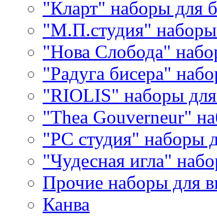
"Кларт" наборы для 
"М.П.студия" наборы
"Нова Слобода" наб
"Радуга бисера" набо
"RIOLIS" наборы дл
"Thea Gouverneur" н
"РС студия" наборы 
"Чудесная игла" наб
Прочие наборы для 
Канва