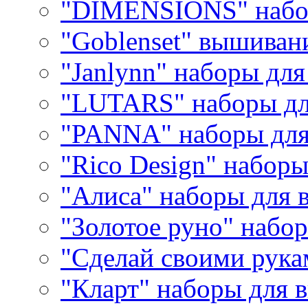
"DIMENSIONS" набо
"Goblenset" вышиван
"Janlynn" наборы дл
"LUTARS" наборы д
"PANNA" наборы дл
"Rico Design" набор
"Алиса" наборы для
"Золотое руно" набо
"Сделай своими рука
"Кларт" наборы для 