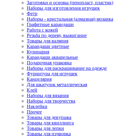
Заготовки и основы (пенопласт, пластик)
Наборы для изготовления игрушек
Фетр
Наборы - кристальная (алмазная) мозаика
Графитные карандаши
Работа с кожей
Резьба по дереву, выжигание
Товары для валяния
Карандаши цветные
Кулинария
Карандаши акварельные
Подарочная упаковка
Наборы для раскрашивание на одежде
Фурнитура для игрушек
Канцелярия
Для шкатулок металлическая
Клей
Наборы для вязания
Наборы для творчества
Наклейки
Прочее
Товары для декупажа
Товары для квиллинга
Товары для лепки
Товары для пэчворка