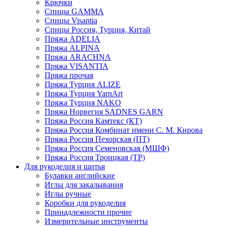
Крючки
Спицы GAMMA
Спицы Visantia
Спицы Россия, Турция, Китай
Пряжа ADELIA
Пряжа ALPINA
Пряжа ARACHNA
Пряжа VISANTIA
Пряжа прочая
Пряжа Турция ALIZE
Пряжа Турция YarnArt
Пряжа Турция NAKO
Пряжа Норвегия SADNES GARN
Пряжа Россия Камтекс (КТ)
Пряжа Россия Комбинат имени С. М. Кирова
Пряжа Россия Пехорская (ПТ)
Пряжа Россия Семеновская (МШФ)
Пряжа Россия Троицкая (ТР)
Для рукоделия и шитья
Булавки английские
Иглы для закалывания
Иглы ручные
Коробки для рукоделия
Принадлежности прочие
Измерительные инструменты