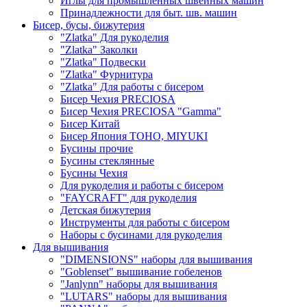
Иглы для промышленных швейных машин
Принадлежности для быт. шв. машин
Бисер, бусы, бижутерия
"Zlatka" Для рукоделия
"Zlatka" Заколки
"Zlatka" Подвески
"Zlatka" Фурнитура
"Zlatka" Для работы с бисером
Бисер Чехия PRECIOSA
Бисер Чехия PRECIOSA "Gamma"
Бисер Китай
Бисер Япония TOHO, MIYUKI
Бусины прочие
Бусины стеклянные
Бусины Чехия
Для рукоделия и работы с бисером
"FAYCRAFT" для рукоделия
Детская бижутерия
Инструменты для работы с бисером
Наборы с бусинами для рукоделия
Для вышивания
"DIMENSIONS" наборы для вышивания
"Goblenset" вышивание гобеленов
"Janlynn" наборы для вышивания
"LUTARS" наборы для вышивания