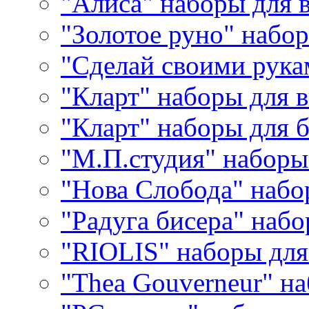
"Алиса" наборы для
"Золотое руно" набо
"Сделай своими рука
"Кларт" наборы для 
"Кларт" наборы для 
"М.П.студия" наборы
"Нова Слобода" наб
"Радуга бисера" набо
"RIOLIS" наборы дл
"Thea Gouverneur" н