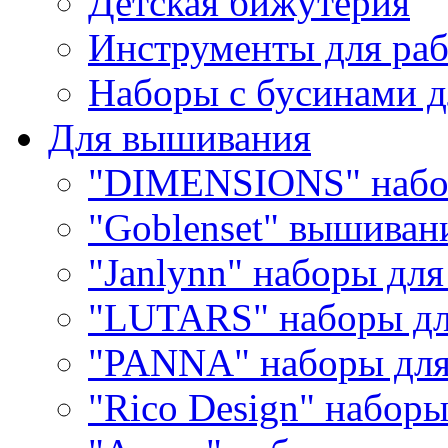
Детская бижутерия
Инструменты для раб
Наборы с бусинами д
Для вышивания
"DIMENSIONS" набо
"Goblenset" вышиван
"Janlynn" наборы дл
"LUTARS" наборы д
"PANNA" наборы дл
"Rico Design" набор