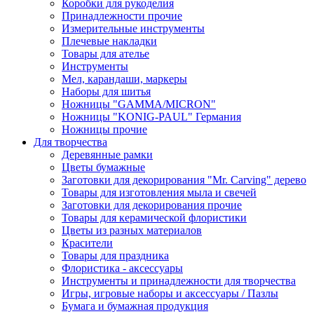
Коробки для рукоделия
Принадлежности прочие
Измерительные инструменты
Плечевые накладки
Товары для ателье
Инструменты
Мел, карандаши, маркеры
Наборы для шитья
Ножницы "GAMMA/MICRON"
Ножницы "KONIG-PAUL" Германия
Ножницы прочие
Для творчества
Деревянные рамки
Цветы бумажные
Заготовки для декорирования "Mr. Carving" дерево
Товары для изготовления мыла и свечей
Заготовки для декорирования прочие
Товары для керамической флористики
Цветы из разных материалов
Красители
Товары для праздника
Флористика - аксессуары
Инструменты и принадлежности для творчества
Игры, игровые наборы и аксессуары / Пазлы
Бумага и бумажная продукция