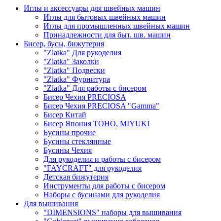
Иглы и аксессуары для швейных машин
Иглы для бытовых швейных машин
Иглы для промышленных швейных машин
Принадлежности для быт. шв. машин
Бисер, бусы, бижутерия
"Zlatka" Для рукоделия
"Zlatka" Заколки
"Zlatka" Подвески
"Zlatka" Фурнитура
"Zlatka" Для работы с бисером
Бисер Чехия PRECIOSA
Бисер Чехия PRECIOSA "Gamma"
Бисер Китай
Бисер Япония TOHO, MIYUKI
Бусины прочие
Бусины стеклянные
Бусины Чехия
Для рукоделия и работы с бисером
"FAYCRAFT" для рукоделия
Детская бижутерия
Инструменты для работы с бисером
Наборы с бусинами для рукоделия
Для вышивания
"DIMENSIONS" наборы для вышивания