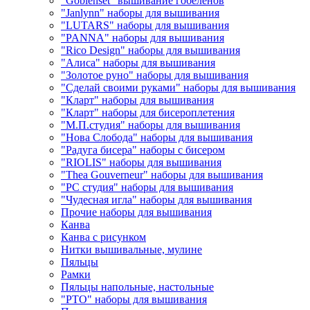
"Goblenset" вышивание гобеленов
"Janlynn" наборы для вышивания
"LUTARS" наборы для вышивания
"PANNA" наборы для вышивания
"Rico Design" наборы для вышивания
"Алиса" наборы для вышивания
"Золотое руно" наборы для вышивания
"Сделай своими руками" наборы для вышивания
"Кларт" наборы для вышивания
"Кларт" наборы для бисероплетения
"М.П.студия" наборы для вышивания
"Нова Слобода" наборы для вышивания
"Радуга бисера" наборы с бисером
"RIOLIS" наборы для вышивания
"Thea Gouverneur" наборы для вышивания
"РС студия" наборы для вышивания
"Чудесная игла" наборы для вышивания
Прочие наборы для вышивания
Канва
Канва с рисунком
Нитки вышивальные, мулине
Пяльцы
Рамки
Пяльцы напольные, настольные
"РТО" наборы для вышивания