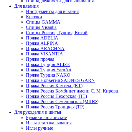
Принадлежности для вышивания
Для вязания
Инструменты для вязания
Крючки
Спицы GAMMA
Спицы Visantia
Спицы Россия, Турция, Китай
Пряжа ADELIA
Пряжа ALPINA
Пряжа ARACHNA
Пряжа VISANTIA
Пряжа прочая
Пряжа Турция ALIZE
Пряжа Турция YarnArt
Пряжа Турция NAKO
Пряжа Норвегия SADNES GARN
Пряжа Россия Камтекс (КТ)
Пряжа Россия Комбинат имени С. М. Кирова
Пряжа Россия Пехорская (ПТ)
Пряжа Россия Семеновская (МШФ)
Пряжа Россия Троицкая (ТР)
Для рукоделия и шитья
Булавки английские
Иглы для закалывания
Иглы ручные