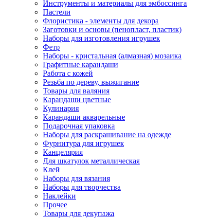
Инструменты и материалы для эмбоссинга
Пастели
Флористика - элементы для декора
Заготовки и основы (пенопласт, пластик)
Наборы для изготовления игрушек
Фетр
Наборы - кристальная (алмазная) мозаика
Графитные карандаши
Работа с кожей
Резьба по дереву, выжигание
Товары для валяния
Карандаши цветные
Кулинария
Карандаши акварельные
Подарочная упаковка
Наборы для раскрашивание на одежде
Фурнитура для игрушек
Канцелярия
Для шкатулок металлическая
Клей
Наборы для вязания
Наборы для творчества
Наклейки
Прочее
Товары для декупажа