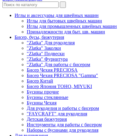
Иглы и аксессуары для швейных машин
Иглы для бытовых швейных машин
Иглы для промышленных швейных машин
Принадлежности для быт. шв. машин
Бисер, бусы, бижутерия
"Zlatka" Для рукоделия
"Zlatka" Заколки
"Zlatka" Подвески
"Zlatka" Фурнитура
"Zlatka" Для работы с бисером
Бисер Чехия PRECIOSA
Бисер Чехия PRECIOSA "Gamma"
Бисер Китай
Бисер Япония TOHO, MIYUKI
Бусины прочие
Бусины стеклянные
Бусины Чехия
Для рукоделия и работы с бисером
"FAYCRAFT" для рукоделия
Детская бижутерия
Инструменты для работы с бисером
Наборы с бусинами для рукоделия
Для вышивания