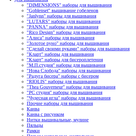
"DIMENSIONS" наборы для вышивания
"Goblenset" вышивание гобеленов
"Janlynn" наборы для вышивания
"LUTARS" наборы для вышивания
"PANNA" наборы для вышивания
"Rico Design" наборы для вышивания
"Алиса" наборы для вышивания
"Золотое руно" наборы для вышивания
"Сделай своими руками" наборы для вышивания
"Кларт" наборы для вышивания
"Кларт" наборы для бисероплетения
"М.П.студия" наборы для вышивания
"Нова Слобода" наборы для вышивания
"Радуга бисера" наборы с бисером
"RIOLIS" наборы для вышивания
"Thea Gouverneur" наборы для вышивания
"РС студия" наборы для вышивания
"Чудесная игла" наборы для вышивания
Прочие наборы для вышивания
Канва
Канва с рисунком
Нитки вышивальные, мулине
Пяльцы
Рамки