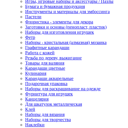
Игры, игровые наборы и аксессуары / Пазлы
Бумага и бумажная продукция
Инструменты и материалы для эмбоссинга
Пастели
Флористика - элементы для декора
Заготовки и основы (пенопласт, пластик)
Наборы для изготовления игрушек
Фетр
Наборы - кристальная (алмазная) мозаика
Графитные карандаши
Работа с кожей
Резьба по дереву, выжигание
Товары для валяния
Карандаши цветные
Кулинария
Карандаши акварельные
Подарочная упаковка
Наборы для раскрашивание на одежде
Фурнитура для игрушек
Канцелярия
Для шкатулок металлическая
Клей
Наборы для вязания
Наборы для творчества
Наклейки