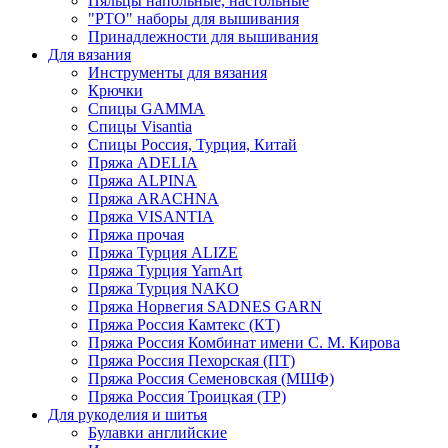
Пяльцы напольные, настольные
"РТО" наборы для вышивания
Принадлежности для вышивания
Для вязания
Инструменты для вязания
Крючки
Спицы GAMMA
Спицы Visantia
Спицы Россия, Турция, Китай
Пряжа ADELIA
Пряжа ALPINA
Пряжа ARACHNA
Пряжа VISANTIA
Пряжа прочая
Пряжа Турция ALIZE
Пряжа Турция YarnArt
Пряжа Турция NAKO
Пряжа Норвегия SADNES GARN
Пряжа Россия Камтекс (КТ)
Пряжа Россия Комбинат имени С. М. Кирова
Пряжа Россия Пехорская (ПТ)
Пряжа Россия Семеновская (МШФ)
Пряжа Россия Троицкая (ТР)
Для рукоделия и шитья
Булавки английские