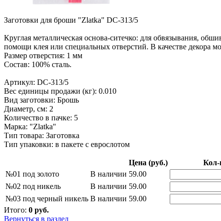
Заготовки для броши "Zlatka" DC-313/5
Круглая металлическая основа-ситечко: для обвязывания, об
помощи клея или специальных отверстий. В качестве декора мо
Размер отверстия: 1 мм
Состав: 100% сталь.
Артикул: DC-313/5
Вес единицы продажи (кг): 0.010
Вид заготовки: Брошь
Диаметр, см: 2
Количество в пачке: 5
Марка: "Zlatka"
Тип товара: Заготовка
Тип упаковки: в пакете с еврослотом
Цена (руб.)
Кол-
№01 под золото
В наличии
59.00
№02 под никель
В наличии
59.00
№03 под черный никель
В наличии
59.00
Итого:
0
руб.
Вернуться в раздел