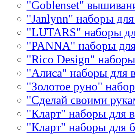
"Goblenset" вышиван
"Janlynn" наборы дл
"LUTARS" наборы д
"PANNA" наборы дл
"Rico Design" набор
"Алиса" наборы для
"Золотое руно" набо
"Сделай своими рука
"Кларт" наборы для 
"Кларт" наборы для 