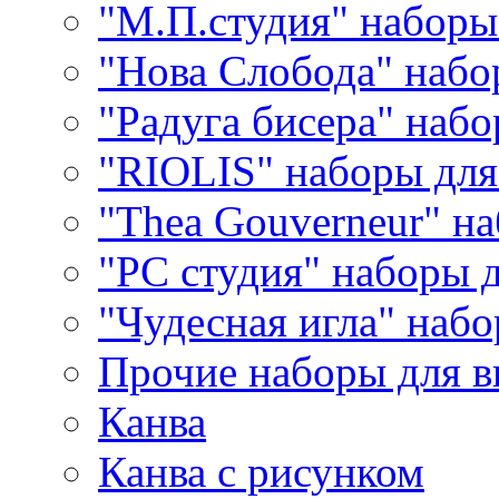
"М.П.студия" наборы
"Нова Слобода" наб
"Радуга бисера" набо
"RIOLIS" наборы дл
"Thea Gouverneur" н
"РС студия" наборы 
"Чудесная игла" наб
Прочие наборы для 
Канва
Канва с рисунком