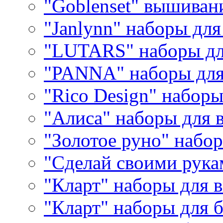
"Goblenset" вышиван
"Janlynn" наборы дл
"LUTARS" наборы д
"PANNA" наборы дл
"Rico Design" набор
"Алиса" наборы для
"Золотое руно" набо
"Сделай своими рука
"Кларт" наборы для 
"Кларт" наборы для 