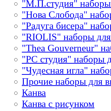
"М.П.студия" наборы
"Нова Слобода" наб
"Радуга бисера" набо
"RIOLIS" наборы дл
"Thea Gouverneur" н
"РС студия" наборы 
"Чудесная игла" наб
Прочие наборы для 
Канва
Канва с рисунком