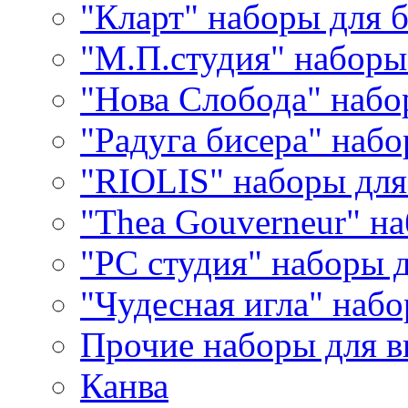
"Кларт" наборы для 
"М.П.студия" наборы
"Нова Слобода" наб
"Радуга бисера" набо
"RIOLIS" наборы дл
"Thea Gouverneur" н
"РС студия" наборы 
"Чудесная игла" наб
Прочие наборы для 
Канва