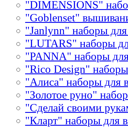
"DIMENSIONS" набо
"Goblenset" вышиван
"Janlynn" наборы дл
"LUTARS" наборы д
"PANNA" наборы дл
"Rico Design" набор
"Алиса" наборы для
"Золотое руно" набо
"Сделай своими рука
"Кларт" наборы для 