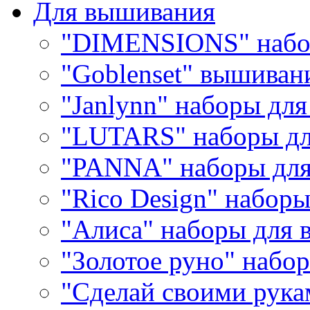
Для вышивания
"DIMENSIONS" набо
"Goblenset" вышиван
"Janlynn" наборы дл
"LUTARS" наборы д
"PANNA" наборы дл
"Rico Design" набор
"Алиса" наборы для
"Золотое руно" набо
"Сделай своими рука