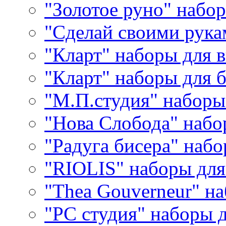
"Золотое руно" набо
"Сделай своими рука
"Кларт" наборы для 
"Кларт" наборы для 
"М.П.студия" наборы
"Нова Слобода" наб
"Радуга бисера" набо
"RIOLIS" наборы дл
"Thea Gouverneur" н
"РС студия" наборы 