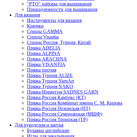
"РТО" наборы для вышивания
Принадлежности для вышивания
Для вязания
Инструменты для вязания
Крючки
Спицы GAMMA
Спицы Visantia
Спицы Россия, Турция, Китай
Пряжа ADELIA
Пряжа ALPINA
Пряжа ARACHNA
Пряжа VISANTIA
Пряжа прочая
Пряжа Турция ALIZE
Пряжа Турция YarnArt
Пряжа Турция NAKO
Пряжа Норвегия SADNES GARN
Пряжа Россия Камтекс (КТ)
Пряжа Россия Комбинат имени С. М. Кирова
Пряжа Россия Пехорская (ПТ)
Пряжа Россия Семеновская (МШФ)
Пряжа Россия Троицкая (ТР)
Для рукоделия и шитья
Булавки английские
Иглы для закалывания