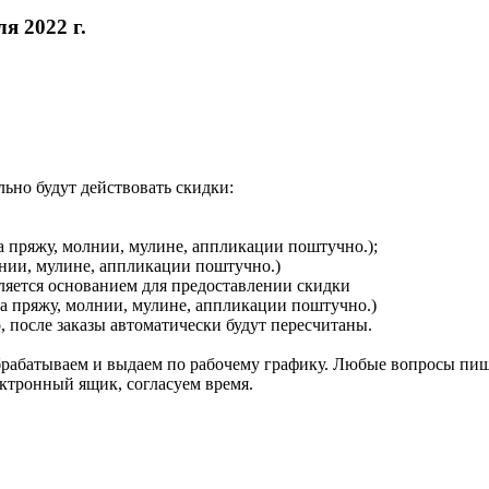
я 2022 г.
льно будут действовать скидки:
на пряжу, молнии, мулине, аппликации поштучно.);
лнии, мулине, аппликации поштучно.)
вляется основанием для предоставлении скидки
 на пряжу, молнии, мулине, аппликации поштучно.)
 после заказы автоматически будут пересчитаны.
 обрабатываем и выдаем по рабочему графику. Любые вопросы пиш
ектронный ящик, согласуем время.