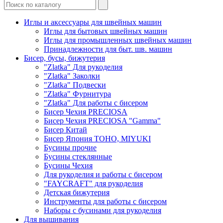
Иглы и аксессуары для швейных машин
Иглы для бытовых швейных машин
Иглы для промышленных швейных машин
Принадлежности для быт. шв. машин
Бисер, бусы, бижутерия
"Zlatka" Для рукоделия
"Zlatka" Заколки
"Zlatka" Подвески
"Zlatka" Фурнитура
"Zlatka" Для работы с бисером
Бисер Чехия PRECIOSA
Бисер Чехия PRECIOSA "Gamma"
Бисер Китай
Бисер Япония TOHO, MIYUKI
Бусины прочие
Бусины стеклянные
Бусины Чехия
Для рукоделия и работы с бисером
"FAYCRAFT" для рукоделия
Детская бижутерия
Инструменты для работы с бисером
Наборы с бусинами для рукоделия
Для вышивания