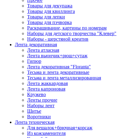
Прочее
Товары для декупажа
Товары для квиллинга
Товары для лепки
Товары для пэчворка
Раскрашивание, картины по номерам
Наборы для детского творчества "Клевер"
Наборы - шерстяной креатив
Лента декоративная
Лента атласная
Лента вьюнчик+рюш+сутаж
Гипюр
Лента декоративная "Floranta"
Тесьма и лента декоративные
Тесьма и лента металлизированная
Лента жаккардовая
Лента капроновая
Кружево
Ленты прочие
Наборы лент
Шитье
Воротники
Лента техническая
Для вешалок+брючная+корсаж
Из кожзаменителя