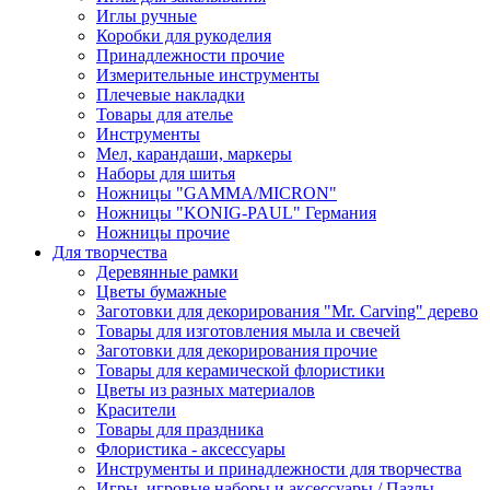
Иглы ручные
Коробки для рукоделия
Принадлежности прочие
Измерительные инструменты
Плечевые накладки
Товары для ателье
Инструменты
Мел, карандаши, маркеры
Наборы для шитья
Ножницы "GAMMA/MICRON"
Ножницы "KONIG-PAUL" Германия
Ножницы прочие
Для творчества
Деревянные рамки
Цветы бумажные
Заготовки для декорирования "Mr. Carving" дерево
Товары для изготовления мыла и свечей
Заготовки для декорирования прочие
Товары для керамической флористики
Цветы из разных материалов
Красители
Товары для праздника
Флористика - аксессуары
Инструменты и принадлежности для творчества
Игры, игровые наборы и аксессуары / Пазлы