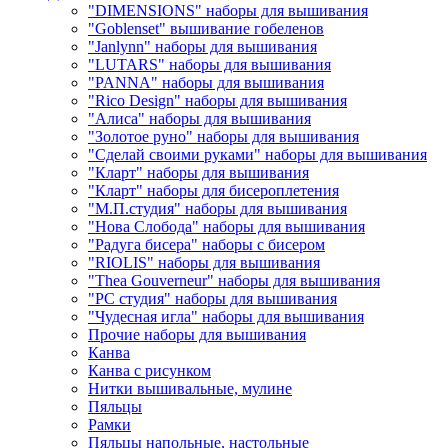
"DIMENSIONS" наборы для вышивания
"Goblenset" вышивание гобеленов
"Janlynn" наборы для вышивания
"LUTARS" наборы для вышивания
"PANNA" наборы для вышивания
"Rico Design" наборы для вышивания
"Алиса" наборы для вышивания
"Золотое руно" наборы для вышивания
"Сделай своими руками" наборы для вышивания
"Кларт" наборы для вышивания
"Кларт" наборы для бисероплетения
"М.П.студия" наборы для вышивания
"Нова Слобода" наборы для вышивания
"Радуга бисера" наборы с бисером
"RIOLIS" наборы для вышивания
"Thea Gouverneur" наборы для вышивания
"РС студия" наборы для вышивания
"Чудесная игла" наборы для вышивания
Прочие наборы для вышивания
Канва
Канва с рисунком
Нитки вышивальные, мулине
Пяльцы
Рамки
Пяльцы напольные, настольные