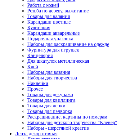
Работа с кожей
Резьба по дереву, выжигание
Товары для валяния
Карандаши цветные
Кулинария
Карандаши акварельные
Подарочная упаковка
Наборы для раскрашивание на одежде
Фурнитура для игрушек
Канцелярия
Для шкатулок металлическая
Клей
Наборы для вязания
Наборы для творчества
Наклейки
Прочее
Товары для декупажа
Товары для квиллинга
Товары для лепки
Товары для пэчворка
Раскрашивание, картины по номерам
Наборы для детского творчества "Клевер"
Наборы - шерстяной креатив
Лента декоративная