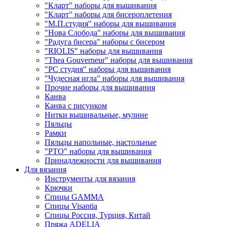
"Кларт" наборы для вышивания
"Кларт" наборы для бисероплетения
"М.П.студия" наборы для вышивания
"Нова Слобода" наборы для вышивания
"Радуга бисера" наборы с бисером
"RIOLIS" наборы для вышивания
"Thea Gouverneur" наборы для вышивания
"РС студия" наборы для вышивания
"Чудесная игла" наборы для вышивания
Прочие наборы для вышивания
Канва
Канва с рисунком
Нитки вышивальные, мулине
Пяльцы
Рамки
Пяльцы напольные, настольные
"РТО" наборы для вышивания
Принадлежности для вышивания
Для вязания
Инструменты для вязания
Крючки
Спицы GAMMA
Спицы Visantia
Спицы Россия, Турция, Китай
Пряжа ADELIA