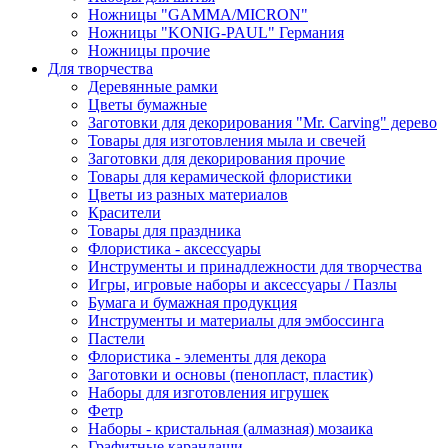
Ножницы "GAMMA/MICRON"
Ножницы "KONIG-PAUL" Германия
Ножницы прочие
Для творчества
Деревянные рамки
Цветы бумажные
Заготовки для декорирования "Mr. Carving" дерево
Товары для изготовления мыла и свечей
Заготовки для декорирования прочие
Товары для керамической флористики
Цветы из разных материалов
Красители
Товары для праздника
Флористика - аксессуары
Инструменты и принадлежности для творчества
Игры, игровые наборы и аксессуары / Пазлы
Бумага и бумажная продукция
Инструменты и материалы для эмбоссинга
Пастели
Флористика - элементы для декора
Заготовки и основы (пенопласт, пластик)
Наборы для изготовления игрушек
Фетр
Наборы - кристальная (алмазная) мозаика
Графитные карандаши