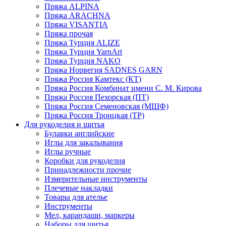
Пряжа ALPINA
Пряжа ARACHNA
Пряжа VISANTIA
Пряжа прочая
Пряжа Турция ALIZE
Пряжа Турция YarnArt
Пряжа Турция NAKO
Пряжа Норвегия SADNES GARN
Пряжа Россия Камтекс (КТ)
Пряжа Россия Комбинат имени С. М. Кирова
Пряжа Россия Пехорская (ПТ)
Пряжа Россия Семеновская (МШФ)
Пряжа Россия Троицкая (ТР)
Для рукоделия и шитья
Булавки английские
Иглы для закалывания
Иглы ручные
Коробки для рукоделия
Принадлежности прочие
Измерительные инструменты
Плечевые накладки
Товары для ателье
Инструменты
Мел, карандаши, маркеры
Наборы для шитья