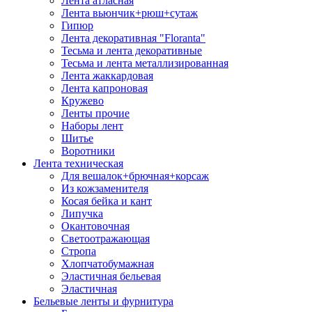
Лента атласная
Лента вьюнчик+рюш+сутаж
Гипюр
Лента декоративная "Floranta"
Тесьма и лента декоративные
Тесьма и лента металлизированная
Лента жаккардовая
Лента капроновая
Кружево
Ленты прочие
Наборы лент
Шитье
Воротники
Лента техническая
Для вешалок+брючная+корсаж
Из кожзаменителя
Косая бейка и кант
Липучка
Окантовочная
Светоотражающая
Стропа
Хлопчатобумажная
Эластичная бельевая
Эластичная
Бельевые ленты и фурнитура