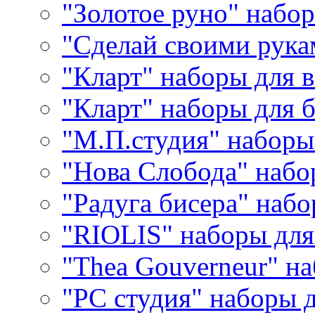
"Золотое руно" набо
"Сделай своими рука
"Кларт" наборы для 
"Кларт" наборы для 
"М.П.студия" наборы
"Нова Слобода" наб
"Радуга бисера" набо
"RIOLIS" наборы дл
"Thea Gouverneur" н
"РС студия" наборы 