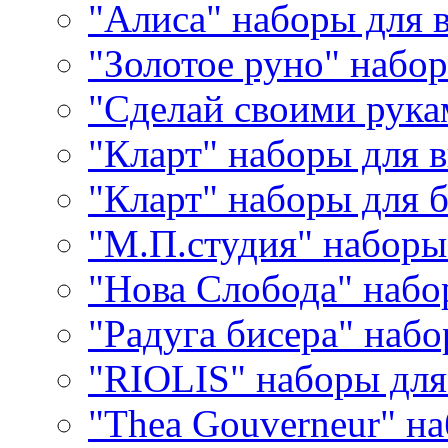
"Алиса" наборы для
"Золотое руно" набо
"Сделай своими рука
"Кларт" наборы для 
"Кларт" наборы для 
"М.П.студия" наборы
"Нова Слобода" наб
"Радуга бисера" набо
"RIOLIS" наборы дл
"Thea Gouverneur" н