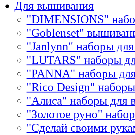
Для вышивания
"DIMENSIONS" набо
"Goblenset" вышиван
"Janlynn" наборы дл
"LUTARS" наборы д
"PANNA" наборы дл
"Rico Design" набор
"Алиса" наборы для
"Золотое руно" набо
"Сделай своими рука