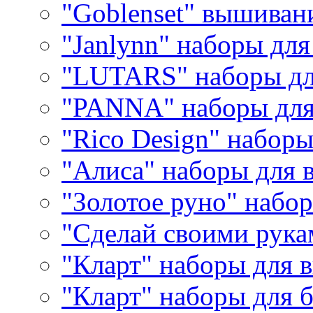
"Goblenset" вышиван
"Janlynn" наборы дл
"LUTARS" наборы д
"PANNA" наборы дл
"Rico Design" набор
"Алиса" наборы для
"Золотое руно" набо
"Сделай своими рука
"Кларт" наборы для 
"Кларт" наборы для 