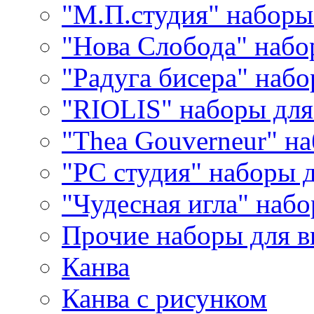
"М.П.студия" наборы
"Нова Слобода" наб
"Радуга бисера" набо
"RIOLIS" наборы дл
"Thea Gouverneur" н
"РС студия" наборы 
"Чудесная игла" наб
Прочие наборы для 
Канва
Канва с рисунком