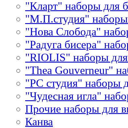
"Кларт" наборы для 
"М.П.студия" наборы
"Нова Слобода" наб
"Радуга бисера" набо
"RIOLIS" наборы дл
"Thea Gouverneur" н
"РС студия" наборы 
"Чудесная игла" наб
Прочие наборы для 
Канва