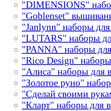
"DIMENSIONS" набо
"Goblenset" вышиван
"Janlynn" наборы дл
"LUTARS" наборы д
"PANNA" наборы дл
"Rico Design" набор
"Алиса" наборы для
"Золотое руно" набо
"Сделай своими рука
"Кларт" наборы для 