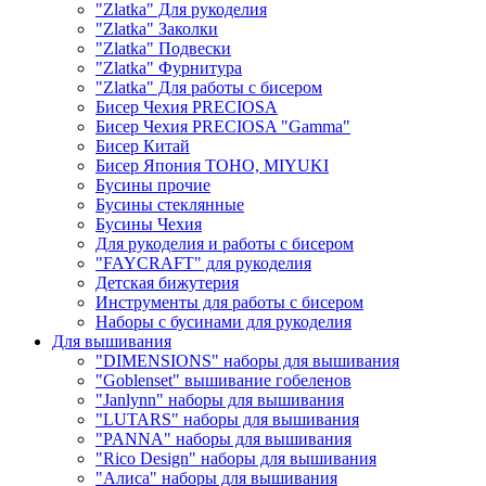
"Zlatka" Для рукоделия
"Zlatka" Заколки
"Zlatka" Подвески
"Zlatka" Фурнитура
"Zlatka" Для работы с бисером
Бисер Чехия PRECIOSA
Бисер Чехия PRECIOSA "Gamma"
Бисер Китай
Бисер Япония TOHO, MIYUKI
Бусины прочие
Бусины стеклянные
Бусины Чехия
Для рукоделия и работы с бисером
"FAYCRAFT" для рукоделия
Детская бижутерия
Инструменты для работы с бисером
Наборы с бусинами для рукоделия
Для вышивания
"DIMENSIONS" наборы для вышивания
"Goblenset" вышивание гобеленов
"Janlynn" наборы для вышивания
"LUTARS" наборы для вышивания
"PANNA" наборы для вышивания
"Rico Design" наборы для вышивания
"Алиса" наборы для вышивания