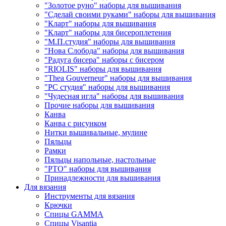
"Золотое руно" наборы для вышивания
"Сделай своими руками" наборы для вышивания
"Кларт" наборы для вышивания
"Кларт" наборы для бисероплетения
"М.П.студия" наборы для вышивания
"Нова Слобода" наборы для вышивания
"Радуга бисера" наборы с бисером
"RIOLIS" наборы для вышивания
"Thea Gouverneur" наборы для вышивания
"РС студия" наборы для вышивания
"Чудесная игла" наборы для вышивания
Прочие наборы для вышивания
Канва
Канва с рисунком
Нитки вышивальные, мулине
Пяльцы
Рамки
Пяльцы напольные, настольные
"РТО" наборы для вышивания
Принадлежности для вышивания
Для вязания
Инструменты для вязания
Крючки
Спицы GAMMA
Спицы Visantia