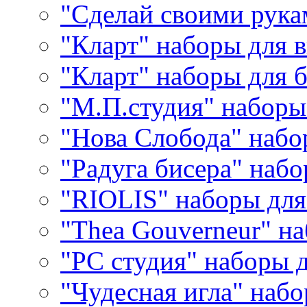
"Сделай своими рука
"Кларт" наборы для 
"Кларт" наборы для 
"М.П.студия" наборы
"Нова Слобода" наб
"Радуга бисера" набо
"RIOLIS" наборы дл
"Thea Gouverneur" н
"РС студия" наборы 
"Чудесная игла" наб