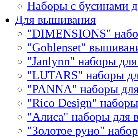
Наборы с бусинами д
Для вышивания
"DIMENSIONS" набо
"Goblenset" вышиван
"Janlynn" наборы дл
"LUTARS" наборы д
"PANNA" наборы дл
"Rico Design" набор
"Алиса" наборы для
"Золотое руно" набо