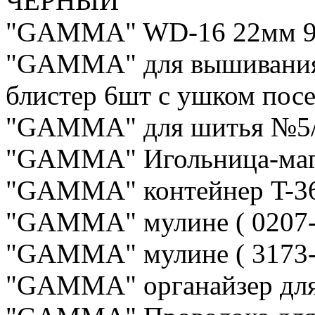
ЧЕРНЫЙ
"GAMMA" WD-16 22мм 9.
"GAMMA" для вышивания
блистер 6шт с ушком пос
"GAMMA" для шитья №5/9
"GAMMA" Игольница-магн
"GAMMA" контейнер T-3
"GAMMA" мулине ( 0207-0
"GAMMA" мулине ( 3173-6
"GAMMA" органайзер для