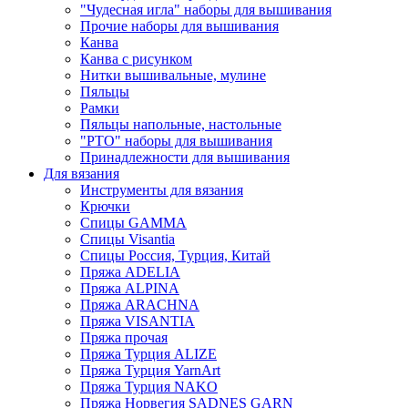
"Чудесная игла" наборы для вышивания
Прочие наборы для вышивания
Канва
Канва с рисунком
Нитки вышивальные, мулине
Пяльцы
Рамки
Пяльцы напольные, настольные
"РТО" наборы для вышивания
Принадлежности для вышивания
Для вязания
Инструменты для вязания
Крючки
Спицы GAMMA
Спицы Visantia
Спицы Россия, Турция, Китай
Пряжа ADELIA
Пряжа ALPINA
Пряжа ARACHNA
Пряжа VISANTIA
Пряжа прочая
Пряжа Турция ALIZE
Пряжа Турция YarnArt
Пряжа Турция NAKO
Пряжа Норвегия SADNES GARN