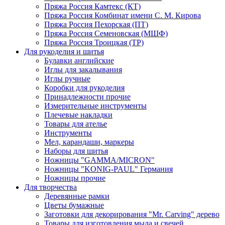
Пряжа Россия Камтекс (КТ)
Пряжа Россия Комбинат имени С. М. Кирова
Пряжа Россия Пехорская (ПТ)
Пряжа Россия Семеновская (МШФ)
Пряжа Россия Троицкая (ТР)
Для рукоделия и шитья
Булавки английские
Иглы для закалывания
Иглы ручные
Коробки для рукоделия
Принадлежности прочие
Измерительные инструменты
Плечевые накладки
Товары для ателье
Инструменты
Мел, карандаши, маркеры
Наборы для шитья
Ножницы "GAMMA/MICRON"
Ножницы "KONIG-PAUL" Германия
Ножницы прочие
Для творчества
Деревянные рамки
Цветы бумажные
Заготовки для декорирования "Mr. Carving" дерево
Товары для изготовления мыла и свечей