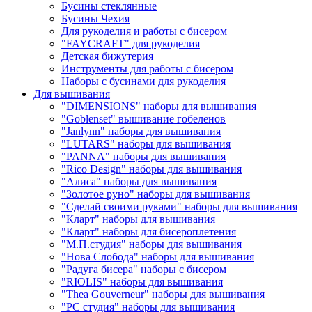
Бусины стеклянные
Бусины Чехия
Для рукоделия и работы с бисером
"FAYCRAFT" для рукоделия
Детская бижутерия
Инструменты для работы с бисером
Наборы с бусинами для рукоделия
Для вышивания
"DIMENSIONS" наборы для вышивания
"Goblenset" вышивание гобеленов
"Janlynn" наборы для вышивания
"LUTARS" наборы для вышивания
"PANNA" наборы для вышивания
"Rico Design" наборы для вышивания
"Алиса" наборы для вышивания
"Золотое руно" наборы для вышивания
"Сделай своими руками" наборы для вышивания
"Кларт" наборы для вышивания
"Кларт" наборы для бисероплетения
"М.П.студия" наборы для вышивания
"Нова Слобода" наборы для вышивания
"Радуга бисера" наборы с бисером
"RIOLIS" наборы для вышивания
"Thea Gouverneur" наборы для вышивания
"РС студия" наборы для вышивания