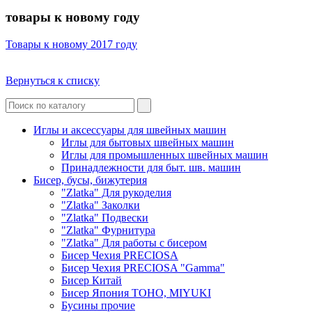
товары к новому году
Товары к новому 2017 году
Вернуться к списку
Иглы и аксессуары для швейных машин
Иглы для бытовых швейных машин
Иглы для промышленных швейных машин
Принадлежности для быт. шв. машин
Бисер, бусы, бижутерия
"Zlatka" Для рукоделия
"Zlatka" Заколки
"Zlatka" Подвески
"Zlatka" Фурнитура
"Zlatka" Для работы с бисером
Бисер Чехия PRECIOSA
Бисер Чехия PRECIOSA "Gamma"
Бисер Китай
Бисер Япония TOHO, MIYUKI
Бусины прочие