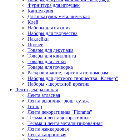
Фурнитура для игрушек
Канцелярия
Для шкатулок металлическая
Клей
Наборы для вязания
Наборы для творчества
Наклейки
Прочее
Товары для декупажа
Товары для квиллинга
Товары для лепки
Товары для пэчворка
Раскрашивание, картины по номерам
Наборы для детского творчества "Клевер"
Наборы - шерстяной креатив
Лента декоративная
Лента атласная
Лента вьюнчик+рюш+сутаж
Гипюр
Лента декоративная "Floranta"
Тесьма и лента декоративные
Тесьма и лента металлизированная
Лента жаккардовая
Лента капроновая