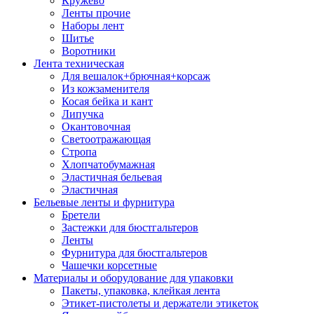
Кружево
Ленты прочие
Наборы лент
Шитье
Воротники
Лента техническая
Для вешалок+брючная+корсаж
Из кожзаменителя
Косая бейка и кант
Липучка
Окантовочная
Светоотражающая
Стропа
Хлопчатобумажная
Эластичная бельевая
Эластичная
Бельевые ленты и фурнитура
Бретели
Застежки для бюстгальтеров
Ленты
Фурнитура для бюстгальтеров
Чашечки корсетные
Материалы и оборудование для упаковки
Пакеты, упаковка, клейкая лента
Этикет-пистолеты и держатели этикеток