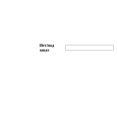
Нет/под
заказ