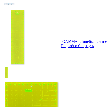
"GAMMA" Линейка для пэчв
Подробно
Свернуть