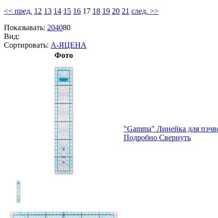
<< пред.
12
13
14
15
16
17
18
19
20
21
след. >>
Показывать:
20
40
80
Вид:
Сортировать:
А-Я
ЦЕНА
Фото
"Gamma" Линейка для пэчв
Подробно
Свернуть