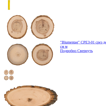
"Blumentag" СРЕЗ-01 срез де
см м
Подробно
Свернуть